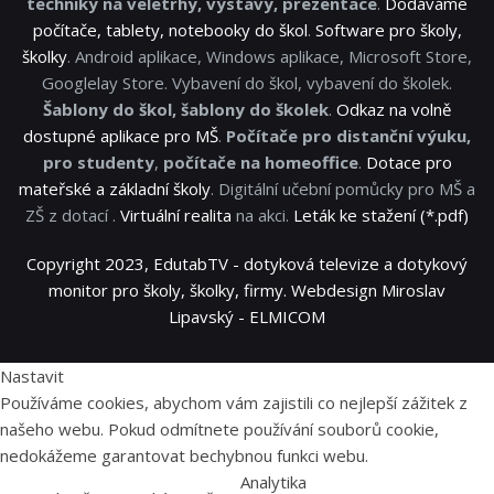
techniky na veletrhy, výstavy, prezentace
.
Dodáváme
počítače, tablety, notebooky do škol
.
Software pro školy,
školky
. Android aplikace, Windows aplikace, Microsoft Store,
Googlelay Store. Vybavení do škol, vybavení do školek.
Šablony do škol, šablony do školek
.
Odkaz na volně
dostupné aplikace pro MŠ
.
Počítače pro distanční výuku,
pro studenty
,
počítače na homeoffice
.
Dotace pro
mateřské a základní školy
. Digitální učební pomůcky pro MŠ a
ZŠ z dotací .
Virtuální realita
na akci.
Leták ke stažení (*.pdf)
Copyright 2023, EdutabTV - dotyková televize a dotykový
monitor pro školy, školky, firmy. Webdesign Miroslav
Lipavský - ELMICOM
Nastavit
Používáme cookies, abychom vám zajistili co nejlepší zážitek z
našeho webu. Pokud odmítnete používání souborů cookie,
nedokážeme garantovat bechybnou funkci webu.
Analytika