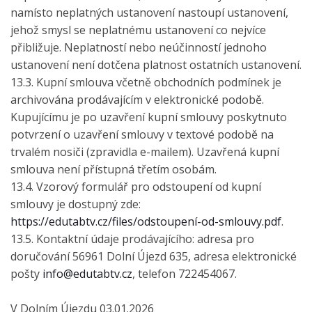
namísto neplatných ustanovení nastoupí ustanovení,
jehož smysl se neplatnému ustanovení co nejvíce
přibližuje. Neplatností nebo neúčinností jednoho
ustanovení není dotčena platnost ostatních ustanovení.
13.3. Kupní smlouva včetně obchodních podmínek je
archivována prodávajícím v elektronické podobě.
Kupujícímu je po uzavření kupní smlouvy poskytnuto
potvrzení o uzavření smlouvy v textové podobě na
trvalém nosiči (zpravidla e-mailem). Uzavřená kupní
smlouva není přístupná třetím osobám.
13.4. Vzorový formulář pro odstoupení od kupní
smlouvy je dostupný zde:
https://edutabtv.cz/files/odstoupení-od-smlouvy.pdf
.
13.5. Kontaktní údaje prodávajícího: adresa pro
doručování 56961 Dolní Újezd 635, adresa elektronické
pošty
info@edutabtv.cz
, telefon 722454067.
V Dolním Újezdu 03.01.2026