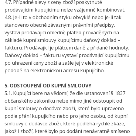
4.7. Případné slevy z ceny zboží poskytnuté
prodávajícím kupujícímu nelze vzájemně kombinovat.
4.8. Je-li to v obchodním styku obvyklé nebo je-li tak
stanoveno obecně závaznými právními předpisy,
vystaví prodávající ohledně plateb prováděných na
základě kupní smlouvy kupujícímu daňový doklad –
fakturu. Prodávající je plátcem daně z přidané hodnoty.
Daňový doklad – fakturu vystaví prodávající kupujícímu
po uhrazení ceny zboží a zašle jej v elektronické
podobě na elektronickou adresu kupujícího.
5. ODSTOUPENÍ OD KUPNÍ SMLOUVY
5.1. Kupující bere na vědomí, že dle ustanovení § 1837
občanského zákoníku nelze mimo jiné odstoupit od
kupní smlouvy o dodávce zboží, které bylo upraveno
podle přání kupujícího nebo pro jeho osobu, od kupní
smlouvy o dodávce zboží, které podléhá rychlé zkáze,
jakož i zboží, které bylo po dodání nenávratně smíseno