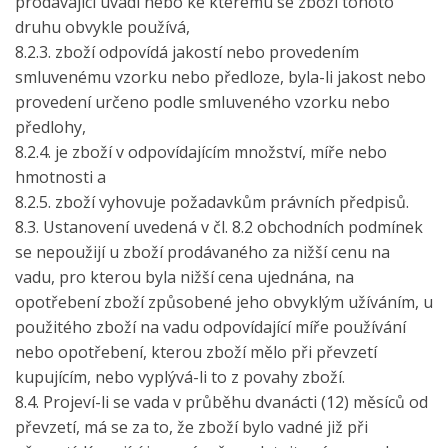
prodávající uvádí nebo ke kterému se zboží tohoto
druhu obvykle používá,
8.2.3. zboží odpovídá jakostí nebo provedením
smluvenému vzorku nebo předloze, byla-li jakost nebo
provedení určeno podle smluveného vzorku nebo
předlohy,
8.2.4. je zboží v odpovídajícím množství, míře nebo
hmotnosti a
8.2.5. zboží vyhovuje požadavkům právních předpisů.
8.3. Ustanovení uvedená v čl. 8.2 obchodních podmínek
se nepoužijí u zboží prodávaného za nižší cenu na
vadu, pro kterou byla nižší cena ujednána, na
opotřebení zboží způsobené jeho obvyklým užíváním, u
použitého zboží na vadu odpovídající míře používání
nebo opotřebení, kterou zboží mělo při převzetí
kupujícím, nebo vyplývá-li to z povahy zboží.
8.4. Projeví-li se vada v průběhu dvanácti (12) měsíců od
převzetí, má se za to, že zboží bylo vadné již při