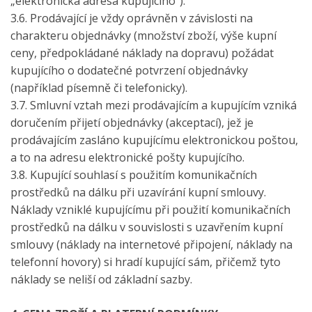
„elektronická adresa kupujícího“).
3.6. Prodávající je vždy oprávněn v závislosti na
charakteru objednávky (množství zboží, výše kupní
ceny, předpokládané náklady na dopravu) požádat
kupujícího o dodatečné potvrzení objednávky
(například písemně či telefonicky).
3.7. Smluvní vztah mezi prodávajícím a kupujícím vzniká
doručením přijetí objednávky (akceptací), jež je
prodávajícím zasláno kupujícímu elektronickou poštou,
a to na adresu elektronické pošty kupujícího.
3.8. Kupující souhlasí s použitím komunikačních
prostředků na dálku při uzavírání kupní smlouvy.
Náklady vzniklé kupujícímu při použití komunikačních
prostředků na dálku v souvislosti s uzavřením kupní
smlouvy (náklady na internetové připojení, náklady na
telefonní hovory) si hradí kupující sám, přičemž tyto
náklady se neliší od základní sazby.