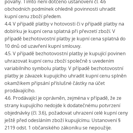
povahy. Tímto není dotčeno ustanovení čl. 4.6
obchodních podmínek ohledně povinnosti uhradit
kupní cenu zboží předem.
4.4. V případě platby v hotovosti či v případě platby na
dobírku je kupní cena splatná při převzetí zboží. V
případě bezhotovostní platby je kupní cena splatná do
10 dnů od uzavření kupní smlouvy.
4.5. V případě bezhotovostní platby je kupující povinen
uhrazovat kupní cenu zboží společně s uvedením
variabilního symbolu platby. V případě bezhotovostní
platby je závazek kupujícího uhradit kupní cenu splněn
okamžikem připsání příslušné částky na účet
prodávajícího.
4.6. Prodávající je oprávněn, zejména v případě, že ze
strany kupujícího nedojde k dodatečnému potvrzení
objednávky (čl. 3.6), požadovat uhrazení celé kupní ceny
ještě před odesláním zboží kupujícímu. Ustanovení §
2119 odst. 1 občanského zákoníku se nepoužije.