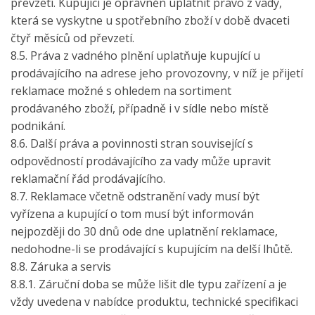
převzetí. Kupující je oprávněn uplatnit právo z vady,
která se vyskytne u spotřebního zboží v době dvaceti
čtyř měsíců od převzetí.
8.5. Práva z vadného plnění uplatňuje kupující u
prodávajícího na adrese jeho provozovny, v níž je přijetí
reklamace možné s ohledem na sortiment
prodávaného zboží, případně i v sídle nebo místě
podnikání.
8.6. Další práva a povinnosti stran související s
odpovědností prodávajícího za vady může upravit
reklamační řád prodávajícího.
8.7. Reklamace včetně odstranění vady musí být
vyřízena a kupující o tom musí být informován
nejpozději do 30 dnů ode dne uplatnění reklamace,
nedohodne-li se prodávající s kupujícím na delší lhůtě.
8.8. Záruka a servis
8.8.1. Záruční doba se může lišit dle typu zařízení a je
vždy uvedena v nabídce produktu, technické specifikaci