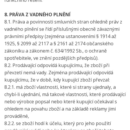
funkčního řešení.
8. PRÁVA Z VADNÉHO PLNĚNÍ
8.1. Práva a povinnosti smluvních stran ohledně práv z
vadného plnění se řídí příslušnými obecně závaznými
právními předpisy (zejména ustanoveními § 1914 až
1925, § 2099 až 2117 a § 2161 až 2174 občanského
zákoníku a zákonem č. 634/1992 Sb., o ochraně
spotřebitele, ve znění pozdějších předpisů).
8.2. Prodávající odpovídá kupujícímu, že zboží při
převzetí nemá vady. Zejména prodávající odpovídá
kupujícímu, že v době, kdy kupující zboží převzal:
8.2.1. má zboží vlastnosti, které si strany ujednaly, a
chybí-li ujednání, má takové vlastnosti, které prodávající
nebo výrobce popsal nebo které kupující očekával s
ohledem na povahu zboží a na základě reklamy jimi
prováděné,
8.2.2. se zboží hodí k účelu, který pro jeho použití