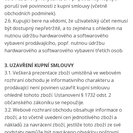
poruší své povinnosti z kupní smlouvy (včetně
obchodních podmínek).
2.6. Kupující bere na vědomí, že uživatelský účet nemusí
být dostupný nepřetržitě, a to zejména s ohledem na
nutnou údržbu hardwarového a softwarového
vybavení prodávajícího, popř. nutnou údržbu
hardwarového a softwarového vybavení třetích osob.
3. UZAVŘENÍ KUPNÍ SMLOUVY
3.1. Veškerá prezentace zboží umístěná ve webovém
rozhraní obchodu je informativního charakteru a
prodávající není povinen uzavřít kupní smlouvu
ohledně tohoto zboží. Ustanovení § 1732 odst. 2
občanského zákoníku se nepoužije.
3.2. Webové rozhraní obchodu obsahuje informace o
zboží, a to včetně uvedení cen jednotlivého zboží a
nákladů za navrácení zboží, jestliže toto zboží ze své
podstaty nemůže být navráceno obvyklou poštovní