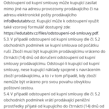
Odstoupení od kupní smlouvy může kupující zasílat
mimo jiné na adresu provozovny prodávajícího či na
adresu elektronické pošty prodávajícího
info@edutabtv.cz
. Kupující může k odstoupení využít
také vzorový formulář dostupný zde:
https://edutabtv.cz/files/odstoupení-od-smlouvy.pdf
.
5.3. V případě odstoupení od kupní smlouvy dle čl. 5.2
obchodních podmínek se kupní smlouva od počátku
ruší. Zboží musí být kupujícím prodávajícímu vráceno do
čtrnácti (14) dnů od doručení odstoupení od kupní
smlouvy prodávajícímu. Odstoupí-li kupující od kupní
smlouvy, nese kupující náklady spojené s navrácením
zboží prodávajícímu, a to i v tom případě, kdy zboží
nemůže být vráceno pro svou povahu obvyklou
poštovní cestou.
5.4. V případě odstoupení od kupní smlouvy dle čl. 5.2
obchodních podmínek vrátí prodávající peněžní
prostředky přijaté od kupujícího do čtrnácti (14) dnů od