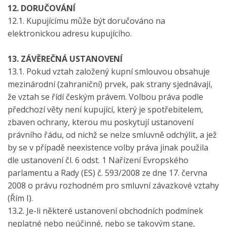
12. DORUČOVÁNÍ
12.1. Kupujícímu může být doručováno na
elektronickou adresu kupujícího.
13. ZÁVĚREČNÁ USTANOVENÍ
13.1. Pokud vztah založený kupní smlouvou obsahuje
mezinárodní (zahraniční) prvek, pak strany sjednávají,
že vztah se řídí českým právem. Volbou práva podle
předchozí věty není kupující, který je spotřebitelem,
zbaven ochrany, kterou mu poskytují ustanovení
právního řádu, od nichž se nelze smluvně odchýlit, a jež
by se v případě neexistence volby práva jinak použila
dle ustanovení čl. 6 odst. 1 Nařízení Evropského
parlamentu a Rady (ES) č. 593/2008 ze dne 17. června
2008 o právu rozhodném pro smluvní závazkové vztahy
(Řím I).
13.2. Je-li některé ustanovení obchodních podmínek
neplatné nebo neúčinné, nebo se takovým stane,