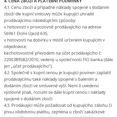
4. CENA ZBOŽÍ A PLATEBNÍ PODMÍNKY
4.1. Cenu zboží a případné náklady spojené s dodáním
zboží dle kupní smlouvy může kupující uhradit
prodávajícímu následujícími způsoby:
v hotovosti v provozovně prodávajícího na adrese
56961 Dolní Újezd 635;
v hotovosti na dobírku v místě určeném kupujícím v
objednávce;
bezhotovostně převodem na účet prodávajícího č.
2200389582/2010, vedený u společnosti FIO banka (dále
jen „účet prodávajícího“);
4.2. Společně s kupní cenou je kupující povinen zaplatit
prodávajícímu také náklady spojené s balením a
dodáním zboží ve smluvené výši. Není-li uvedeno
výslovně jinak, rozumí se dále kupní cenou i náklady
spojené s dodáním zboží.
4.3. Prodávající může požadovat od kupujícího zálohu či
jinou obdobnou platbu, zejména u zboží zakázkové