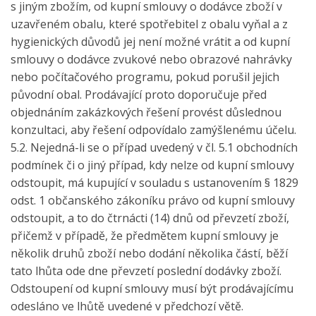
s jiným zbožím, od kupní smlouvy o dodávce zboží v
uzavřeném obalu, které spotřebitel z obalu vyňal a z
hygienických důvodů jej není možné vrátit a od kupní
smlouvy o dodávce zvukové nebo obrazové nahrávky
nebo počítačového programu, pokud porušil jejich
původní obal. Prodávající proto doporučuje před
objednáním zakázkových řešení provést důslednou
konzultaci, aby řešení odpovídalo zamýšlenému účelu.
5.2. Nejedná-li se o případ uvedený v čl. 5.1 obchodních
podmínek či o jiný případ, kdy nelze od kupní smlouvy
odstoupit, má kupující v souladu s ustanovením § 1829
odst. 1 občanského zákoníku právo od kupní smlouvy
odstoupit, a to do čtrnácti (14) dnů od převzetí zboží,
přičemž v případě, že předmětem kupní smlouvy je
několik druhů zboží nebo dodání několika částí, běží
tato lhůta ode dne převzetí poslední dodávky zboží.
Odstoupení od kupní smlouvy musí být prodávajícímu
odesláno ve lhůtě uvedené v předchozí větě.