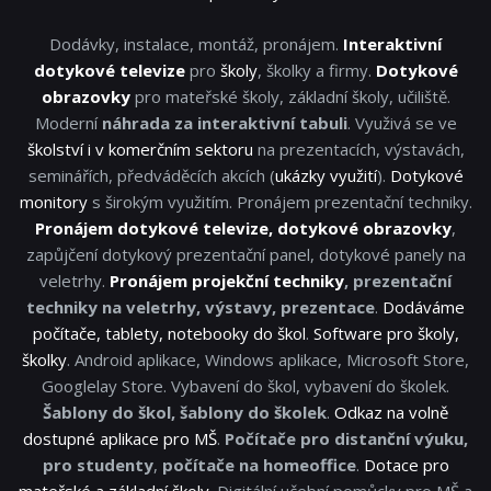
Dodávky, instalace, montáž, pronájem.
Interaktivní
dotykové televize
pro
školy
, školky a firmy.
Dotykové
obrazovky
pro mateřské školy, základní školy, učiliště.
Moderní
náhrada za interaktivní tabuli
. Využivá se ve
školství i v komerčním sektoru
na prezentacích, výstavách,
seminářích, předváděcích akcích (
ukázky využití
).
Dotykové
monitory
s širokým využitím. Pronájem prezentační techniky.
Pronájem dotykové televize, dotykové obrazovky
,
zapůjčení dotykový prezentační panel, dotykové panely na
veletrhy.
Pronájem projekční techniky
, prezentační
techniky na veletrhy, výstavy, prezentace
.
Dodáváme
počítače, tablety, notebooky do škol
.
Software pro školy,
školky
. Android aplikace, Windows aplikace, Microsoft Store,
Googlelay Store. Vybavení do škol, vybavení do školek.
Šablony do škol, šablony do školek
.
Odkaz na volně
dostupné aplikace pro MŠ
.
Počítače pro distanční výuku,
pro studenty
,
počítače na homeoffice
.
Dotace pro
mateřské a základní školy
. Digitální učební pomůcky pro MŠ a