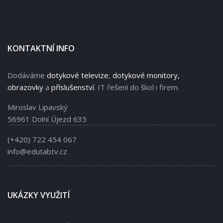
KONTAKTNÍ INFO
Dodáváme
dotykové televize
,
dotykové monitory,
obrazovky
a
příslušenství
. IT řešení do škol i firem.
Miroslav Lipavský
56961 Dolní Újezd 635
(+420) 722 454 067
info@edutabtv.cz
UKÁZKY VYUŽITÍ