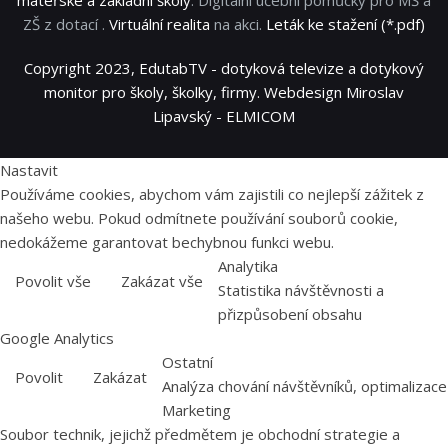
ZŠ z dotací .
Virtuální realita
na akci.
Leták ke stažení (*.pdf)
Copyright 2023, EdutabTV - dotyková televize a dotykový
monitor pro školy, školky, firmy. Webdesign Miroslav
Lipavský - ELMICOM
Nastavit
Používáme cookies, abychom vám zajistili co nejlepší zážitek z
našeho webu. Pokud odmítnete používání souborů cookie,
nedokážeme garantovat bechybnou funkci webu.
Analytika
Povolit vše
Zakázat vše
Statistika návštěvnosti a
přizpůsobení obsahu
Google Analytics
Ostatní
Povolit
Zakázat
Analýza chování návštěvníků, optimalizace
Marketing
Soubor technik, jejichž předmětem je obchodní strategie a