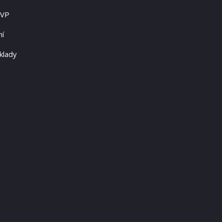
RVP
ní
klady