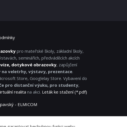
odmínky
razovky
pro mateřské školy, základní školy,
ýstavách, seminářích, předváděcích akcích
evize, dotykové obrazovky
, zapůjčení
y na veletrhy, výstavy, prezentace
.
Microsoft Store, Googlelay Store. Vybavení do
če pro distanční výuku, pro studenty
,
irtuální realita
na akci.
Leták ke stažení (*.pdf)
 Lipavský - ELMICOM
žeme garantovat bechybnou funkci webu.