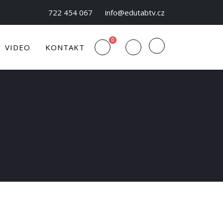
722 454 067
info@edutabtv.cz
0
VIDEO
KONTAKT