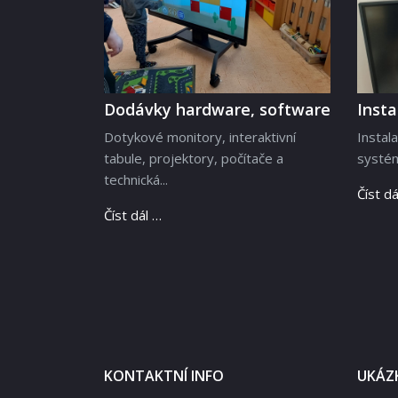
Dodávky hardware, software
Inst
Dotykové monitory, interaktivní
Instal
tabule, projektory, počítače a
systém
technická...
Číst dá
Číst dál …
KONTAKTNÍ INFO
UKÁZK