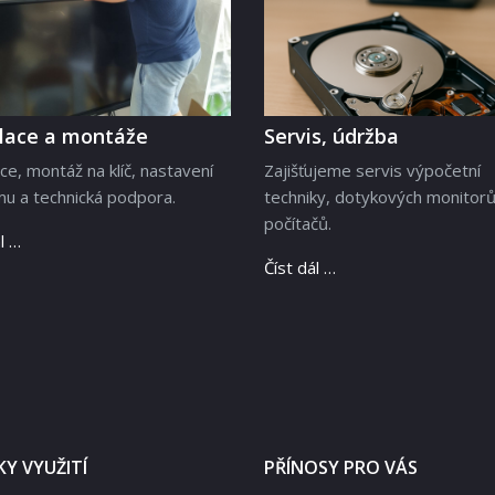
alace a montáže
Servis, údržba
ace, montáž na klíč, nastavení
Zajišťujeme servis výpočetní
u a technická podpora.
techniky, dotykových monitorů
počítačů.
l …
Číst dál …
Y VYUŽITÍ
PŘÍNOSY PRO VÁS