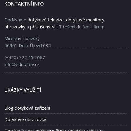
KONTAKTNÍ INFO
Dodáváme
dotykové televize
,
dotykové monitory,
obrazovky
a
příslušenství
. IT řešení do škol i firem.
Miroslav Lipavský
56961 Dolní Újezd 635
(+420) 722 454 067
info@edutabtv.cz
UKÁZKY VYUŽITÍ
Blog dotyková zařízení
Dotykové obrazovky
Dotykové obrazovky pro firmy, veletrhy, výstavy