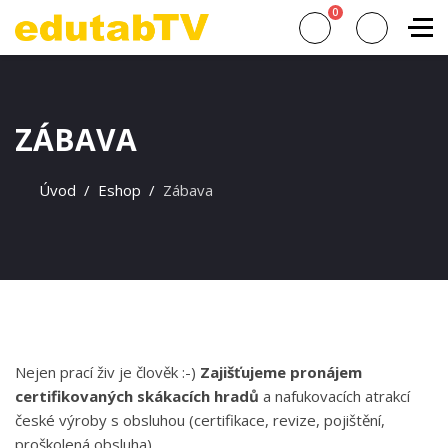
0
ZÁBAVA
Úvod
Eshop
Zábava
Nejen prací živ je člověk :-)
Zajišťujeme pronájem
certifikovaných skákacích hradů
a nafukovacích atrakcí
české výroby s obsluhou (certifikace, revize, pojištění,
proškolená obsluha).