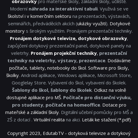
obrazovky
pro mateřské školy, základní školy, učiliště.
Moderní
náhrada za interaktivní tabuli
. Využivá se ve
školství i v komerčním sektoru
na prezentacích, výstavách,
seminářích, předváděcích akcích (
ukázky využití
).
Dotykové
monitory
s širokým využitím. Pronájem prezentační techniky.
Pronájem dotykové televize, dotykové obrazovky
,
zapůjčení dotykový prezentační panel, dotykové panely na
veletrhy.
Pronájem projekční techniky
, prezentační
techniky na veletrhy, výstavy, prezentace
.
Dodáváme
počítače, tablety, notebooky do škol
.
Software pro školy,
školky
. Android aplikace, Windows aplikace, Microsoft Store,
Googlelay Store. Vybavení do škol, vybavení do školek.
Šablony do škol, šablony do školek
.
Odkaz na volně
dostupné aplikace pro MŠ
.
Počítače pro distanční výuku,
pro studenty
,
počítače na homeoffice
.
Dotace pro
mateřské a základní školy
. Digitální učební pomůcky pro MŠ a
ZŠ z dotací .
Virtuální realita
na akci.
Leták ke stažení (*.pdf)
Copyright 2023, EdutabTV - dotyková televize a dotykový