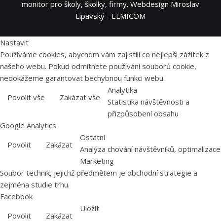
monitor pro školy, školky, firmy. Webdesign Miroslav
Lipavský - ELMICOM
Nastavit
Používáme cookies, abychom vám zajistili co nejlepší zážitek z
našeho webu. Pokud odmítnete používání souborů cookie,
nedokážeme garantovat bechybnou funkci webu.
Analytika
Povolit vše
Zakázat vše
Statistika návštěvnosti a
přizpůsobení obsahu
Google Analytics
Ostatní
Povolit
Zakázat
Analýza chování návštěvníků, optimalizace
Marketing
Soubor technik, jejichž předmětem je obchodní strategie a
zejména studie trhu.
Facebook
Uložit
Povolit
Zakázat