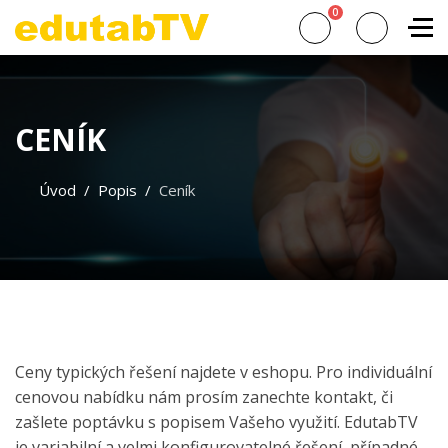
0
CENÍK
Úvod
Popis
Ceník
Ceny typických řešení najdete v eshopu. Pro individuální
cenovou nabídku nám prosím zanechte kontakt, či
zašlete poptávku s popisem Vašeho využití. EdutabTV
je variabilní a velmi konfigurovatelné řešení, případné