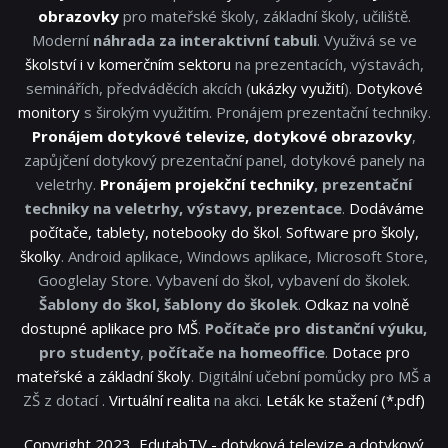
obrazovky
pro mateřské školy, základní školy, učiliště.
Moderní
náhrada za interaktivní tabuli
. Využivá se ve
školství i v komerčním sektoru
na prezentacích, výstavách,
seminářích, předváděcích akcích (
ukázky využití
).
Dotykové
monitory
s širokým využitím. Pronájem prezentační techniky.
Pronájem dotykové televize, dotykové obrazovky
,
zapůjčení dotykový prezentační panel, dotykové panely na
veletrhy.
Pronájem projekční techniky
, prezentační
techniky na veletrhy, výstavy, prezentace
.
Dodáváme
počítače, tablety, notebooky do škol
.
Software pro školy,
školky
. Android aplikace, Windows aplikace, Microsoft Store,
Googlelay Store. Vybavení do škol, vybavení do školek.
Šablony do škol, šablony do školek
.
Odkaz na volně
dostupné aplikace pro MŠ
.
Počítače pro distanční výuku,
pro studenty
,
počítače na homeoffice
.
Dotace pro
mateřské a základní školy
. Digitální učební pomůcky pro MŠ a
ZŠ z dotací .
Virtuální realita
na akci.
Leták ke stažení (*.pdf)
Copyright 2023, EdutabTV - dotyková televize a dotykový