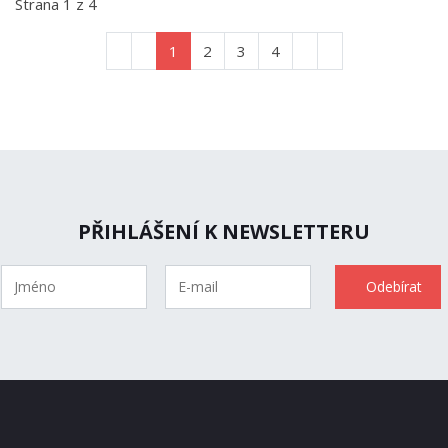
Strana 1 z 4
1
2
3
4
PŘIHLÁŠENÍ K NEWSLETTERU