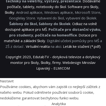
techniky na veletrhy, výstavy, prezentace
.
Dodáváme
počítače, tablety, notebooky do škol
.
Software pro školy,
školky
. Android aplikace, Windows aplikace, Microsoft Store,
Googlelay Store. Vybavení do škol, vybavení do školek.
Šablony do škol, šablony do školek
.
Odkaz na volně
dostupné aplikace pro MŠ
.
Počítače pro distanční výuku,
pro studenty
,
počítače na homeoffice
.
Dotace pro
mateřské a základní školy
. Digitální učební pomůcky pro MŠ a
ZŠ z dotací .
Virtuální realita
na akci.
Leták ke stažení (*.pdf)
Copyright 2023, EdutabTV - dotyková televize a dotykový
monitor pro školy, školky, firmy. Webdesign Miroslav
Lipavský - ELMICOM
Nastavit
Používáme cookies, abychom vám zajistili co nejlepší zážitek z
našeho webu. Pokud odmítnete používání souborů cookie,
nedokážeme garantovat bechybnou funkci webu.
Analytika