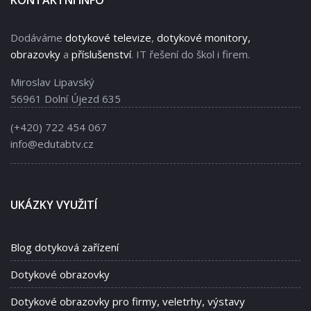
Dodáváme
dotykové televize
,
dotykové monitory,
obrazovky
a
příslušenství
. IT řešení do škol i firem.
Miroslav Lipavský
56961 Dolní Újezd 635
(+420) 722 454 067
info@edutabtv.cz
UKÁZKY VYUŽITÍ
Blog dotyková zařízení
Dotykové obrazovky
Dotykové obrazovky pro firmy, veletrhy, výstavy