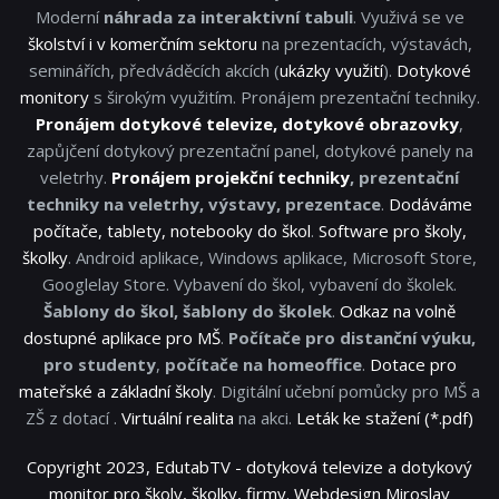
Moderní
náhrada za interaktivní tabuli
. Využivá se ve
školství i v komerčním sektoru
na prezentacích, výstavách,
seminářích, předváděcích akcích (
ukázky využití
).
Dotykové
monitory
s širokým využitím. Pronájem prezentační techniky.
Pronájem dotykové televize, dotykové obrazovky
,
zapůjčení dotykový prezentační panel, dotykové panely na
veletrhy.
Pronájem projekční techniky
, prezentační
techniky na veletrhy, výstavy, prezentace
.
Dodáváme
počítače, tablety, notebooky do škol
.
Software pro školy,
školky
. Android aplikace, Windows aplikace, Microsoft Store,
Googlelay Store. Vybavení do škol, vybavení do školek.
Šablony do škol, šablony do školek
.
Odkaz na volně
dostupné aplikace pro MŠ
.
Počítače pro distanční výuku,
pro studenty
,
počítače na homeoffice
.
Dotace pro
mateřské a základní školy
. Digitální učební pomůcky pro MŠ a
ZŠ z dotací .
Virtuální realita
na akci.
Leták ke stažení (*.pdf)
Copyright 2023, EdutabTV - dotyková televize a dotykový
monitor pro školy, školky, firmy. Webdesign Miroslav