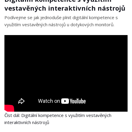
vestavěných interaktivních nástrojů
Podívejme se jak jednoduše plnit digitální kompetence s
využitím vestavěných nástrojů u dotykových monitorů.
Číst dál: Digitální kompetence s využitím vestavěných
interaktivních nástrojů