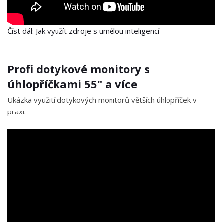
Číst dál: Jak využít zdroje s umělou inteligencí
Profi dotykové monitory s
úhlopříčkami 55" a více
Ukázka využití dotykových monitorů větších úhlopříček v
praxi.