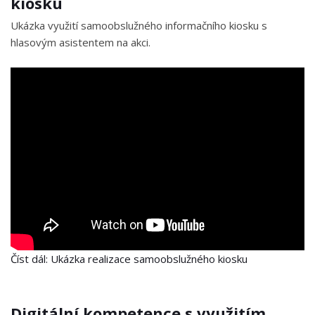
kiosku
Ukázka využití samoobslužného informačního kiosku s
hlasovým asistentem na akci.
Číst dál: Ukázka realizace samoobslužného kiosku
Digitální kompetence s využitím