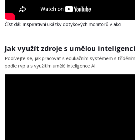
Číst dál: Inspirativní ukázky dotykových monitorů v akci
Jak využít zdroje s umělou inteligencí
Podívejte se, jak pracovat s edukačním systémem s tříděním
podle rvp a s využitím umělé inteligence AI.