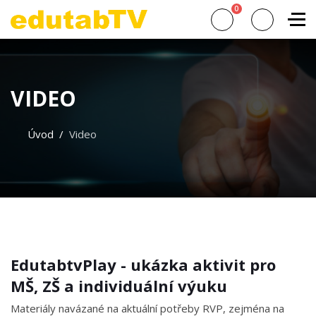
0
VIDEO
Úvod
Video
EdutabtvPlay - ukázka aktivit pro
MŠ, ZŠ a individuální výuku
Materiály navázané na aktuální potřeby RVP, zejména na