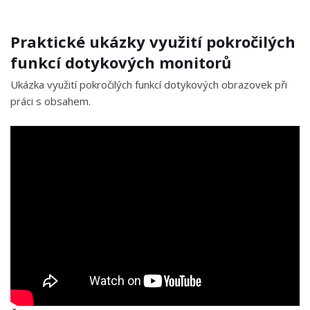
Praktické ukázky využití pokročilých
funkcí dotykových monitorů
Ukázka využití pokročilých funkcí dotykových obrazovek při
práci s obsahem.