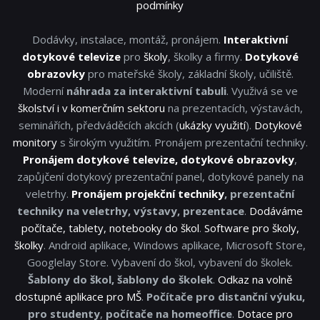
podmínky
Dodávky, instalace, montáž, pronájem.
Interaktivní
dotykové televize
pro
školy
, školky a firmy.
Dotykové
obrazovky
pro mateřské školy, základní školy, učiliště.
Moderní
náhrada za interaktivní tabuli
. Využivá se ve
školství i v komerčním sektoru
na prezentacích, výstavách,
seminářích, předváděcích akcích (
ukázky využití
).
Dotykové
monitory
s širokým využitím. Pronájem prezentační techniky.
Pronájem dotykové televize, dotykové obrazovky
,
zapůjčení dotykový prezentační panel, dotykové panely na
veletrhy.
Pronájem projekční techniky
, prezentační
techniky na veletrhy, výstavy, prezentace
.
Dodáváme
počítače, tablety, notebooky do škol
.
Software pro školy,
školky
. Android aplikace, Windows aplikace, Microsoft Store,
Googlelay Store. Vybavení do škol, vybavení do školek.
Šablony do škol, šablony do školek
.
Odkaz na volně
dostupné aplikace pro MŠ
.
Počítače pro distanční výuku,
pro studenty
,
počítače na homeoffice
.
Dotace pro