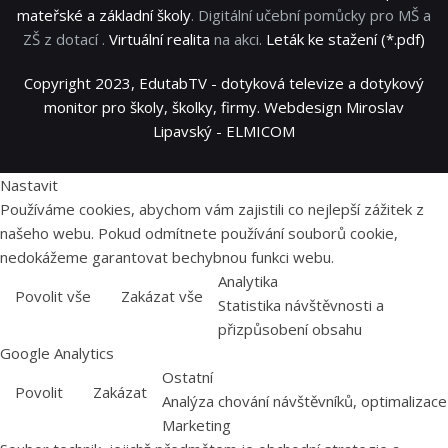
mateřské a základní školy
. Digitální učební pomůcky pro MŠ a
ZŠ z dotací .
Virtuální realita
na akci.
Leták ke stažení (*.pdf)
Copyright 2023, EdutabTV - dotyková televize a dotykový
monitor pro školy, školky, firmy. Webdesign Miroslav
Lipavský - ELMICOM
Nastavit
Používáme cookies, abychom vám zajistili co nejlepší zážitek z
našeho webu. Pokud odmítnete používání souborů cookie,
nedokážeme garantovat bechybnou funkci webu.
Analytika
Povolit vše
Zakázat vše
Statistika návštěvnosti a
přizpůsobení obsahu
Google Analytics
Ostatní
Povolit
Zakázat
Analýza chování návštěvníků, optimalizace
Marketing