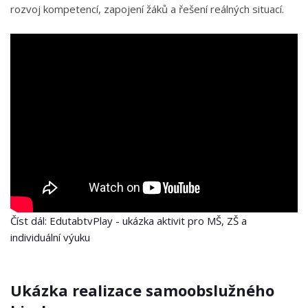
rozvoj kompetencí, zapojení žáků a řešení reálných situací.
Číst dál: EdutabtvPlay - ukázka aktivit pro MŠ, ZŠ a
individuální výuku
Ukázka realizace samoobslužného