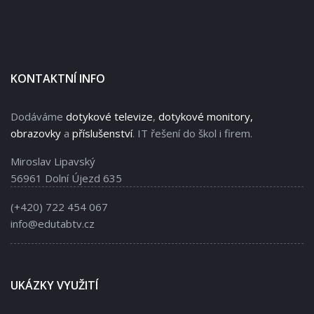
KONTAKTNÍ INFO
Dodáváme
dotykové televize
,
dotykové monitory,
obrazovky
a
příslušenství
. IT řešení do škol i firem.
Miroslav Lipavský
56961 Dolní Újezd 635
(+420) 722 454 067
info@edutabtv.cz
UKÁZKY VYUŽITÍ