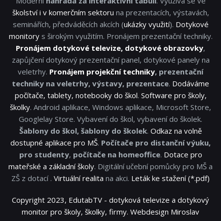
Moderní
náhrada za interaktivní tabuli
. Využivá se ve
školství i v komerčním sektoru
na prezentacích, výstavách,
seminářích, předváděcích akcích (
ukázky využití
).
Dotykové
monitory
s širokým využitím. Pronájem prezentační techniky.
Pronájem dotykové televize, dotykové obrazovky
,
zapůjčení dotykový prezentační panel, dotykové panely na
veletrhy.
Pronájem projekční techniky
, prezentační
techniky na veletrhy, výstavy, prezentace
.
Dodáváme
počítače, tablety, notebooky do škol
.
Software pro školy,
školky
. Android aplikace, Windows aplikace, Microsoft Store,
Googlelay Store. Vybavení do škol, vybavení do školek.
Šablony do škol, šablony do školek
.
Odkaz na volně
dostupné aplikace pro MŠ
.
Počítače pro distanční výuku,
pro studenty
,
počítače na homeoffice
.
Dotace pro
mateřské a základní školy
. Digitální učební pomůcky pro MŠ a
ZŠ z dotací .
Virtuální realita
na akci.
Leták ke stažení (*.pdf)
Copyright 2023, EdutabTV - dotyková televize a dotykový
monitor pro školy, školky, firmy. Webdesign Miroslav