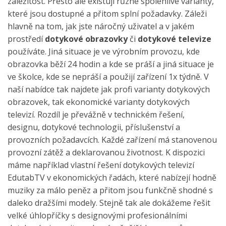
záležitost. Přesto ale existují různé spolehlivé varianty,
které jsou dostupné a přitom splní požadavky. Záleži
hlavně na tom, jak jste náročný uživatel a v jakém
prostředí
dotykové obrazovky
či
dotykové televize
používáte. Jiná situace je ve výrobním provozu, kde
obrazovka běží 24 hodin a kde se práší a jiná situace je
ve školce, kde se nepráší a použijí zařízení 1x týdně. V
naší nabídce tak najdete jak profi varianty dotykových
obrazovek, tak ekonomické varianty dotykových
televizí. Rozdíl je převážně v technickém řešení,
designu, dotykové technologii, příslušenství a
provozních požadavcích. Každé zařízení má stanovenou
provozní zátěž a deklarovanou životnost. K dispozici
máme například vlastní řešení dotykových televizí
EdutabTV v ekonomických řadách, které nabízejí hodně
muziky za málo peněz a přitom jsou funkčně shodné s
daleko dražšími modely. Stejně tak ale dokážeme řešit
velké úhlopříčky s designovými profesionálními