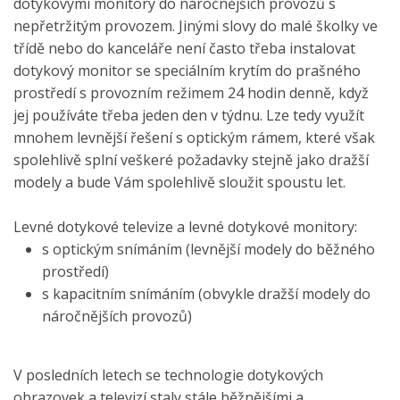
dotykovými monitory do náročnějších provozů s
nepřetržitým provozem. Jinými slovy do malé školky ve
třídě nebo do kanceláře není často třeba instalovat
dotykový monitor se speciálním krytím do prašného
prostředí s provozním režimem 24 hodin denně, když
jej používáte třeba jeden den v týdnu. Lze tedy využít
mnohem levnější řešení s optickým rámem, které však
spolehlivě splní veškeré požadavky stejně jako dražší
modely a bude Vám spolehlivě sloužit spoustu let.
Levné dotykové televize a levné dotykové monitory:
s optickým snímáním (levnější modely do běžného
prostředí)
s kapacitním snímáním (obvykle dražší modely do
náročnějších provozů)
V posledních letech se technologie dotykových
obrazovek a televizí staly stále běžnějšími a