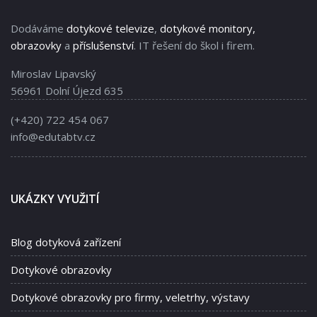
Dodáváme
dotykové televize
,
dotykové monitory,
obrazovky
a
příslušenství
. IT řešení do škol i firem.
Miroslav Lipavský
56961 Dolní Újezd 635
(+420) 722 454 067
info@edutabtv.cz
UKÁZKY VYUŽITÍ
Blog dotyková zařízení
Dotykové obrazovky
Dotykové obrazovky pro firmy, veletrhy, výstavy