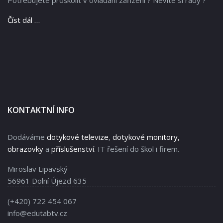
Číst dál …
KONTAKTNÍ INFO
Dodáváme
dotykové televize
,
dotykové monitory,
obrazovky
a
příslušenství
. IT řešení do škol i firem.
Miroslav Lipavský
56961 Dolní Újezd 635
(+420) 722 454 067
info@edutabtv.cz