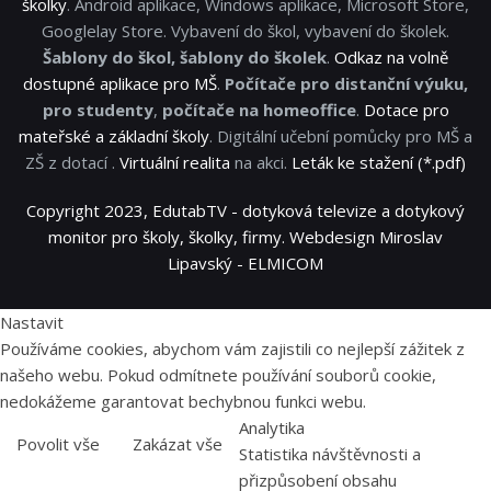
školky
. Android aplikace, Windows aplikace, Microsoft Store,
Googlelay Store. Vybavení do škol, vybavení do školek.
Šablony do škol, šablony do školek
.
Odkaz na volně
dostupné aplikace pro MŠ
.
Počítače pro distanční výuku,
pro studenty
,
počítače na homeoffice
.
Dotace pro
mateřské a základní školy
. Digitální učební pomůcky pro MŠ a
ZŠ z dotací .
Virtuální realita
na akci.
Leták ke stažení (*.pdf)
Copyright 2023, EdutabTV - dotyková televize a dotykový
monitor pro školy, školky, firmy. Webdesign Miroslav
Lipavský - ELMICOM
Nastavit
Používáme cookies, abychom vám zajistili co nejlepší zážitek z
našeho webu. Pokud odmítnete používání souborů cookie,
nedokážeme garantovat bechybnou funkci webu.
Analytika
Povolit vše
Zakázat vše
Statistika návštěvnosti a
přizpůsobení obsahu