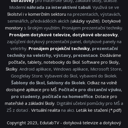
obrazovky
pro mateřské školy, základní školy, učiliště.
Moderní
náhrada za interaktivní tabuli
. Využivá se ve
školství i v komerčním sektoru
na prezentacích, výstavách,
seminářích, předváděcích akcích (
ukázky využití
).
Dotykové
monitory
s širokým využitím. Pronájem prezentační techniky.
Pronájem dotykové televize, dotykové obrazovky
,
zapůjčení dotykový prezentační panel, dotykové panely na
veletrhy.
Pronájem projekční techniky
, prezentační
techniky na veletrhy, výstavy, prezentace
.
Dodáváme
počítače, tablety, notebooky do škol
.
Software pro školy,
školky
. Android aplikace, Windows aplikace, Microsoft Store,
Googlelay Store. Vybavení do škol, vybavení do školek.
Šablony do škol, šablony do školek
.
Odkaz na volně
dostupné aplikace pro MŠ
.
Počítače pro distanční výuku,
pro studenty
,
počítače na homeoffice
.
Dotace pro
mateřské a základní školy
. Digitální učební pomůcky pro MŠ a
ZŠ z dotací .
Virtuální realita
na akci.
Leták ke stažení (*.pdf)
Copyright 2023, EdutabTV - dotyková televize a dotykový