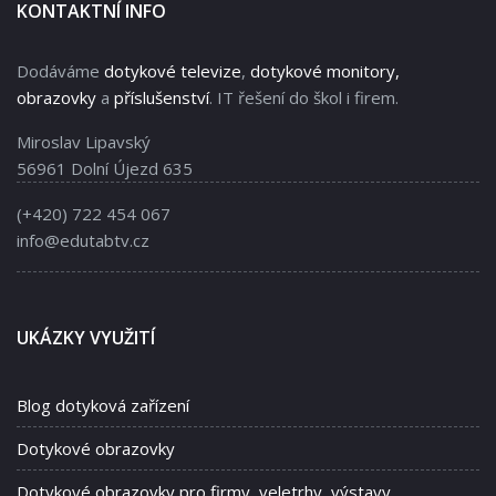
KONTAKTNÍ INFO
Dodáváme
dotykové televize
,
dotykové monitory,
obrazovky
a
příslušenství
. IT řešení do škol i firem.
Miroslav Lipavský
56961 Dolní Újezd 635
(+420) 722 454 067
info@edutabtv.cz
UKÁZKY VYUŽITÍ
Blog dotyková zařízení
Dotykové obrazovky
Dotykové obrazovky pro firmy, veletrhy, výstavy