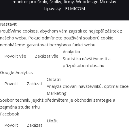
monitor pro školy, školky, firmy. Webdesign Miroslav
Lipavský - ELMICOM
Nastavit
Používáme cookies, abychom vám zajistili co nejlepší zážitek z
našeho webu. Pokud odmítnete používání souborů cookie,
nedokážeme garantovat bechybnou funkci webu.
Analytika
Povolit vše
Zakázat vše
Statistika návštěvnosti a
přizpůsobení obsahu
Google Analytics
Ostatní
Povolit
Zakázat
Analýza chování návštěvníků, optimalizace
Marketing
Soubor technik, jejichž předmětem je obchodní strategie a
zejména studie trhu.
Facebook
Uložit
Povolit
Zakázat