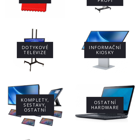
PROFI
DOTYKOVÉ
INFORMAČNÍ
TELEVIZE
KIOSKY
KOMPLETY,
OSTATNÍ
SESTAVY,
HARDWARE
OSTATNÍ