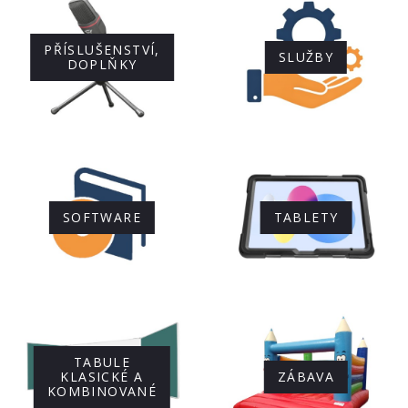
PŘÍSLUŠENSTVÍ,
SLUŽBY
DOPLŇKY
SOFTWARE
TABLETY
TABULE
KLASICKÉ A
ZÁBAVA
KOMBINOVANÉ