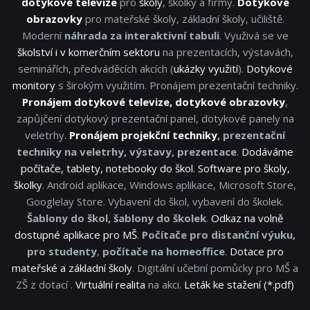
dotykové televize
pro
školy
, školky a firmy.
Dotykové
obrazovky
pro mateřské školy, základní školy, učiliště.
Moderní
náhrada za interaktivní tabuli
. Využivá se ve
školství i v komerčním sektoru
na prezentacích, výstavách,
seminářích, předváděcích akcích (
ukázky využití
).
Dotykové
monitory
s širokým využitím. Pronájem prezentační techniky.
Pronájem dotykové televize, dotykové obrazovky
,
zapůjčení dotykový prezentační panel, dotykové panely na
veletrhy.
Pronájem projekční techniky
, prezentační
techniky na veletrhy, výstavy, prezentace
.
Dodáváme
počítače, tablety, notebooky do škol
.
Software pro školy,
školky
. Android aplikace, Windows aplikace, Microsoft Store,
Googlelay Store. Vybavení do škol, vybavení do školek.
Šablony do škol, šablony do školek
.
Odkaz na volně
dostupné aplikace pro MŠ
.
Počítače pro distanční výuku,
pro studenty
,
počítače na homeoffice
.
Dotace pro
mateřské a základní školy
. Digitální učební pomůcky pro MŠ a
ZŠ z dotací .
Virtuální realita
na akci.
Leták ke stažení (*.pdf)