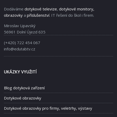
Dodáváme
dotykové televize
,
dotykové monitory,
obrazovky
a
příslušenství
. IT řešení do škol i firem.
Miroslav Lipavský
56961 Dolní Újezd 635
(+420) 722 454 067
info@edutabtv.cz
UKÁZKY VYUŽITÍ
Blog dotyková zařízení
Dotykové obrazovky
Dotykové obrazovky pro firmy, veletrhy, výstavy