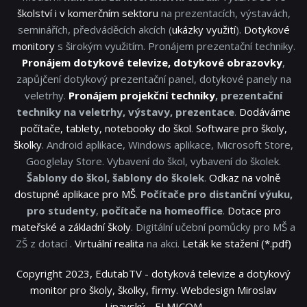
školství i v komerčním sektoru
na prezentacích, výstavách,
seminářích, předváděcích akcích (
ukázky využití
).
Dotykové
monitory
s širokým využitím. Pronájem prezentační techniky.
Pronájem dotykové televize, dotykové obrazovky
,
zapůjčení dotykový prezentační panel, dotykové panely na
veletrhy.
Pronájem projekční techniky
, prezentační
techniky na veletrhy, výstavy, prezentace
.
Dodáváme
počítače, tablety, notebooky do škol
.
Software pro školy,
školky
. Android aplikace, Windows aplikace, Microsoft Store,
Googlelay Store. Vybavení do škol, vybavení do školek.
Šablony do škol, šablony do školek
.
Odkaz na volně
dostupné aplikace pro MŠ
.
Počítače pro distanční výuku,
pro studenty
,
počítače na homeoffice
.
Dotace pro
mateřské a základní školy
. Digitální učební pomůcky pro MŠ a
ZŠ z dotací .
Virtuální realita
na akci.
Leták ke stažení (*.pdf)
Copyright 2023, EdutabTV - dotyková televize a dotykový
monitor pro školy, školky, firmy. Webdesign Miroslav
Lipavský - ELMICOM