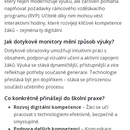
který nejen modernizuje výuku, ale zároveň pomáhá
naplňovat požadavky rámcového vzdělávacího
programu (RVP). Učitelé díky nim mohou vést
interaktivní hodiny, které rozvíjejí klíčové kompetence
žáků – zejména ty digitální.
Jak dotykové monitory mění způsob výuky?
Dotykové obrazovky umožňují intuitivní práci s
obsahem, podporují vizuální učení a aktivní zapojení
žáků. Výuka se stává dynamičtější, přístupnější a více
reflektuje potřeby současné generace. Technologie
přestává být jen doplňkem – stává se přirozenou
součástí učebního procesu.
Co konkrétně přinášejí do školní praxe?
Rozvoj digitální kompetence
– Žáci se učí
pracovat s technologiemi efektivně, bezpečně a
smysluplně.
Podpora dalších kompetencí
– Komunikace,