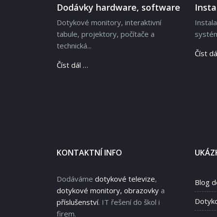
Dodávky hardware, software
Inst
Dotykové monitory, interaktivní
Instal
tabule, projektory, počítače a
systém
technická...
Číst dá
Číst dál …
KONTAKTNÍ INFO
UKÁZK
Dodáváme
dotykové televize
,
Blog d
dotykové monitory, obrazovky
a
Dotyk
příslušenství
. IT řešení do škol i
firem.