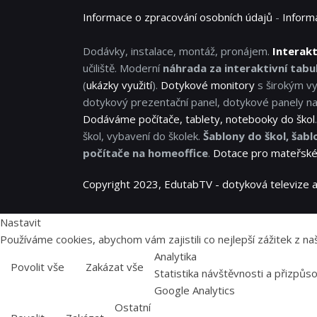
Informace o zpracování osobních údajů
-
Inform
Dodávky, instalace, montáž, pronájem.
Interakt
učiliště. Moderní
náhrada za interaktivní tabul
(
ukázky využití
).
Dotykové monitory
s širokým vy
dotykový prezentační panel, dotykové panely na
Dodáváme počítače, tablety, notebooky do škol
škol, vybavení do školek.
Šablony do škol, šabl
počítače na homeoffice
.
Dotace pro mateřské 
Copyright 2023, EdutabTV - dotyková televize a
Nastavit
Používáme cookies, abychom vám zajistili co nejlepší zážitek z
Analytika
Povolit vše
Zakázat vše
Statistika návštěvnosti a přizpů
Google Analytics
Ostatní