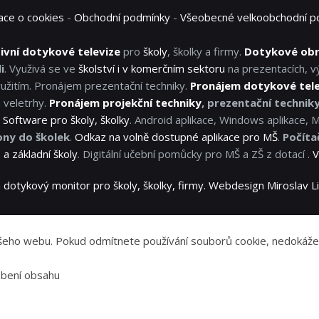
ace o cookies
-
Obchodní podmínky
-
Všeobecné velkoobchodní p
ivní dotykové televize
pro
školy
, školky a firmy.
Dotykové ob
i
. Využivá se ve
školství i v komerčním sektoru
na prezentacích, v
užitím. Pronájem prezentační techniky.
Pronájem dotykové tel
 veletrhy.
Pronájem projekční techniky
, prezentační technik
.
Software pro školy, školky
. Android aplikace, Windows aplikace, 
ony do školek
.
Odkaz na volně dostupné aplikace pro MŠ
.
Počíta
a základní školy
. Digitální učební pomůcky pro MŠ a ZŠ z dotací .
V
 dotykový monitor pro školy, školky, firmy. Webdesign Miroslav
 našeho webu. Pokud odmítnete používání souborů cookie, nedoká
sobení obsahu