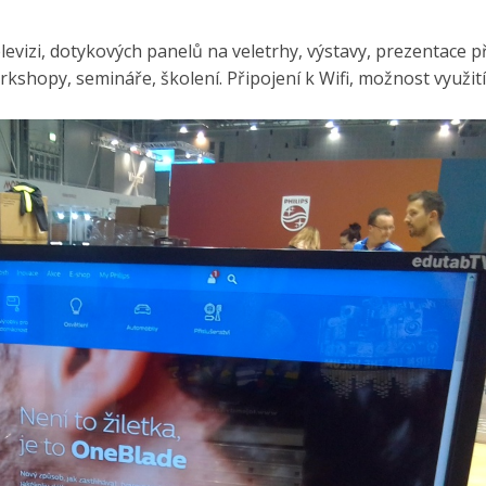
vizi, dotykových panelů na veletrhy, výstavy, prezentace př
shopy, semináře, školení. Připojení k Wifi, možnost využit