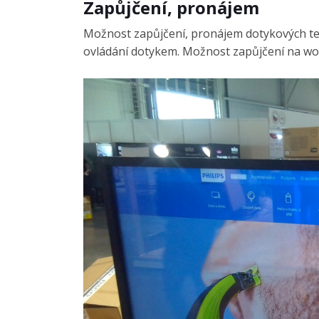
Zapůjčení, pronájem
Možnost zapůjčení, pronájem dotykových tele
ovládání dotykem. Možnost zapůjčení na work