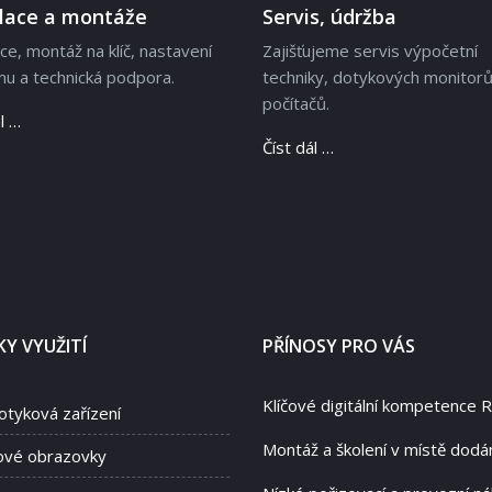
alace a montáže
Servis, údržba
ace, montáž na klíč, nastavení
Zajišťujeme servis výpočetní
u a technická podpora.
techniky, dotykových monitorů
počítačů.
l …
Číst dál …
Y VYUŽITÍ
PŘÍNOSY PRO VÁS
Klíčové digitální kompetence 
otyková zařízení
Montáž a školení v místě dodá
ové obrazovky