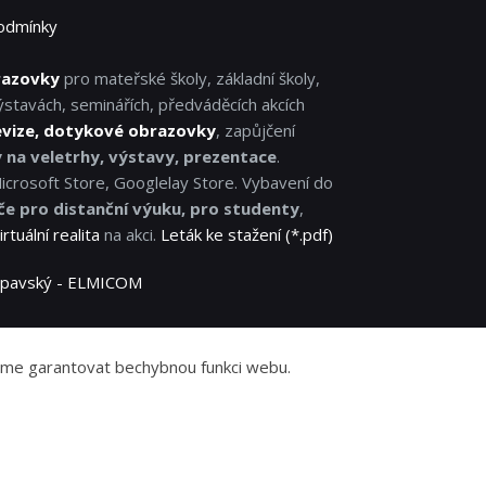
odmínky
razovky
pro mateřské školy, základní školy,
ýstavách, seminářích, předváděcích akcích
evize, dotykové obrazovky
, zapůjčení
y na veletrhy, výstavy, prezentace
.
Microsoft Store, Googlelay Store. Vybavení do
če pro distanční výuku, pro studenty
,
irtuální realita
na akci.
Leták ke stažení (*.pdf)
 Lipavský - ELMICOM
žeme garantovat bechybnou funkci webu.