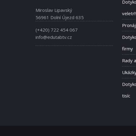
Dotyko
Miroslav Lipavský
veletr
56961 Dolní Újezd 635
Proná
(+420) 722 454 067
info@edutabtv.cz
Dotyko
firmy
Rady 
Ukázky
Dotyko
tisíc