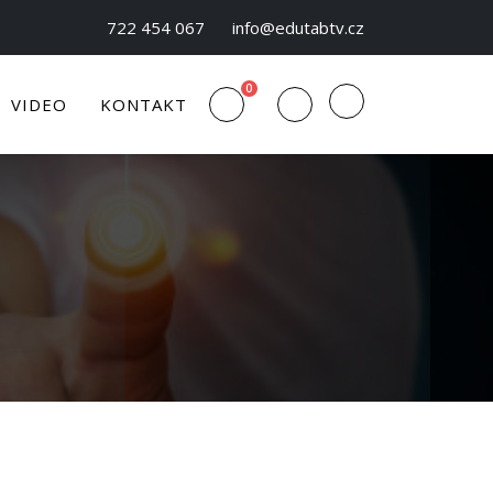
722 454 067
info@edutabtv.cz
0
VIDEO
KONTAKT