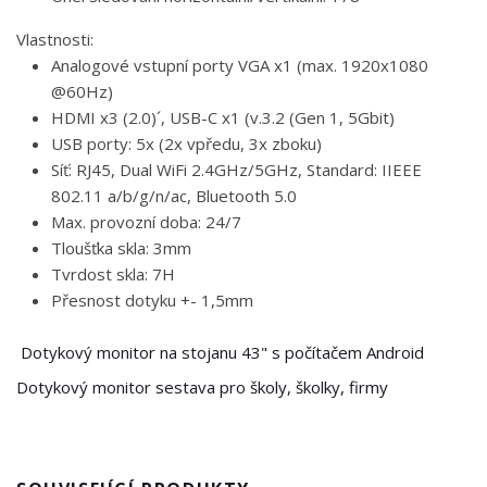
Vlastnosti:
Analogové vstupní porty VGA x1 (max. 1920x1080
@60Hz)
HDMI x3 (2.0)´, USB-C x1 (v.3.2 (Gen 1, 5Gbit)
USB porty: 5x (2x vpředu, 3x zboku)
Síť: RJ45, Dual WiFi 2.4GHz/5GHz, Standard: IIEEE
802.11 a/b/g/n/ac, Bluetooth 5.0
Max. provozní doba: 24/7
Tloušťka skla: 3mm
Tvrdost skla: 7H
Přesnost dotyku +- 1,5mm
Dotykový monitor na stojanu 43" s počítačem Android
Dotykový monitor sestava pro školy, školky, firmy