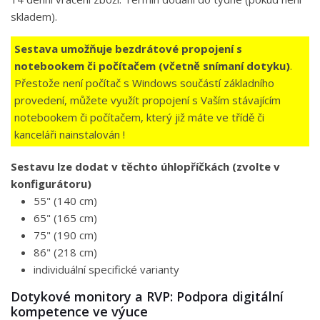
skladem).
Sestava umožňuje bezdrátové propojení s
notebookem či počítačem (včetně snímaní dotyku)
.
Přestože není počítač s Windows součástí základního
provedení, můžete využít propojení s Vaším stávajícím
notebookem či počítačem, který již máte ve třídě či
kanceláři nainstalován !
Sestavu lze dodat v těchto úhlopříčkách (zvolte v
konfigurátoru)
55" (140 cm)
65" (165 cm)
75" (190 cm)
86" (218 cm)
individuální specifické varianty
Dotykové monitory a RVP: Podpora digitální
kompetence ve výuce