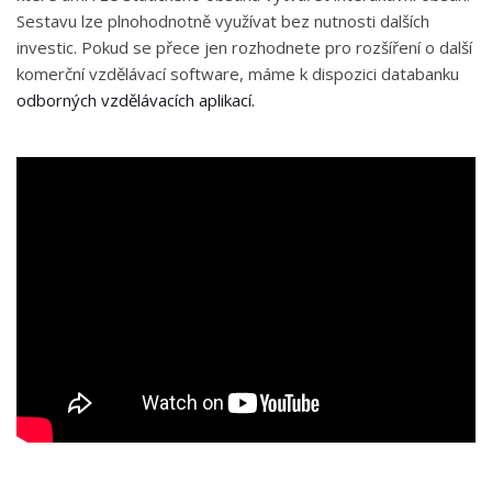
Sestavu lze plnohodnotně využívat bez nutnosti dalších
investic. Pokud se přece jen rozhodnete pro rozšíření o další
komerční vzdělávací software, máme k dispozici databanku
odborných vzdělávacích aplikací.
>