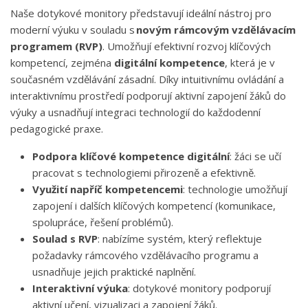
Naše dotykové monitory představují ideální nástroj pro
moderní výuku v souladu s
novým rámcovým vzdělávacím
programem (RVP)
. Umožňují efektivní rozvoj klíčových
kompetencí, zejména
digitální kompetence
, která je v
současném vzdělávání zásadní. Díky intuitivnímu ovládání a
interaktivnímu prostředí podporují aktivní zapojení žáků do
výuky a usnadňují integraci technologií do každodenní
pedagogické praxe.
Podpora klíčové kompetence digitální
: žáci se učí
pracovat s technologiemi přirozeně a efektivně.
Využití napříč kompetencemi
: technologie umožňují
zapojení i dalších klíčových kompetencí (komunikace,
spolupráce, řešení problémů).
Soulad s RVP
: nabízíme systém, který reflektuje
požadavky rámcového vzdělávacího programu a
usnadňuje jejich praktické naplnění.
Interaktivní výuka
: dotykové monitory podporují
aktivní učení, vizualizaci a zapojení žáků.