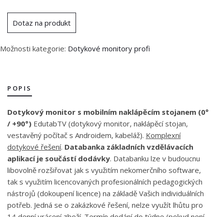
Dotaz na produkt
Možnosti kategorie:
Dotykové monitory profi
POPIS
Dotykový monitor s mobilním naklápěcím stojanem (0°
/ +90°)
EdutabTV (dotykový monitor, naklápěcí stojan,
vestavěný počítač s Androidem, kabeláž).
Komplexní
dotykové řešení
.
Databanka základních vzdělávacích
aplikací je součástí dodávky
. Databanku lze v budoucnu
libovolně rozšiřovat jak s využitím nekomerčního software,
tak s využitím licencovaných profesionálních pedagogických
nástrojů (dokoupení licence) na základě Vašich individuálních
potřeb. Jedná se o zakázkové řešení, nelze využít lhůtu pro
14 denní vrácení zboží. Termín dodání do týdne (pokud není