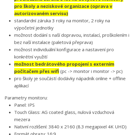
pro školy a neziskové organizace (oprava v
autorizovaném servisu)
standardní záruka 3 roky na monitor, 2 roky na
výpočetní jednotky
možnost dodání s naší dopravou, instalací, proškolením i
bez naší instalace (paletová přeprava)
možnost individuální konfigurace a nastavení pro
konkrétní využití
možnost bedrátového propojení s externím
počítačem přes wifi
(pc -> monitor i monitor -> pc)
pro školy je součástí dodávky nápadník online + offline
aplikací
Parametry monitoru:
Panel: IPS
Touch Glass: AG coated glass, nulová vzduchová
mezera
Nativní rozlišení: 3840 x 2160 (8.3 megapixel 4K UHD)
Formát obrazu: 16:9