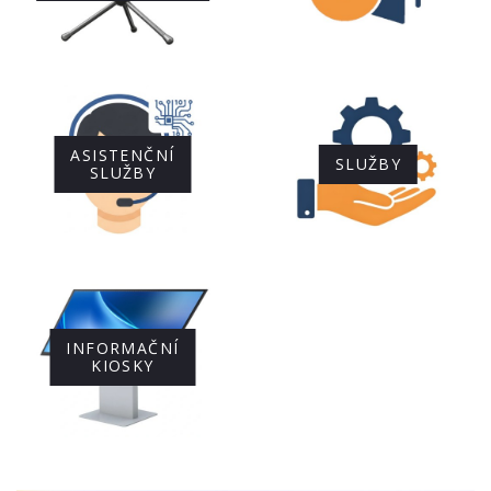
ASISTENČNÍ
SLUŽBY
SLUŽBY
INFORMAČNÍ
KIOSKY