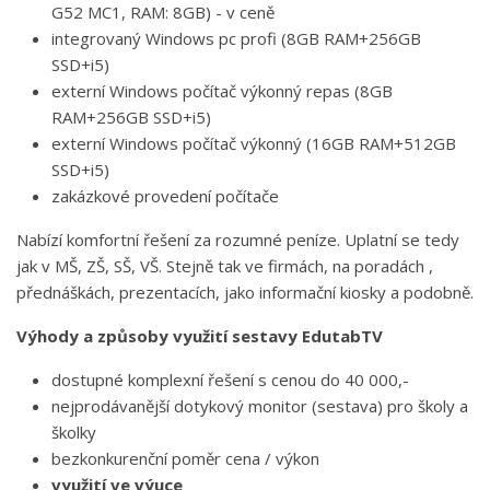
G52 MC1, RAM: 8GB) - v ceně
integrovaný Windows pc profi (8GB RAM+256GB
SSD+i5)
externí Windows počítač výkonný repas (8GB
RAM+256GB SSD+i5)
externí Windows počítač výkonný (16GB RAM+512GB
SSD+i5)
zakázkové provedení počítače
Nabízí komfortní řešení za rozumné peníze. Uplatní se tedy
jak v MŠ, ZŠ, SŠ, VŠ. Stejně tak ve firmách, na poradách ,
přednáškách, prezentacích, jako informační kiosky a podobně.
Výhody a způsoby využití sestavy EdutabTV
dostupné komplexní řešení s cenou do 40 000,-
nejprodávanější dotykový monitor (sestava) pro školy a
školky
bezkonkurenční poměr cena / výkon
využití ve výuce