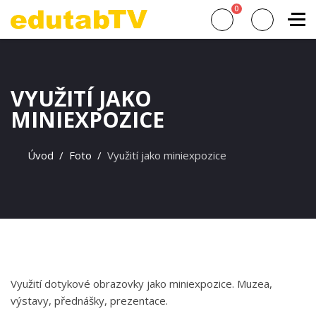
0
VYUŽITÍ JAKO
MINIEXPOZICE
Úvod
Foto
Využití jako miniexpozice
Využití dotykové obrazovky jako miniexpozice. Muzea,
výstavy, přednášky, prezentace.