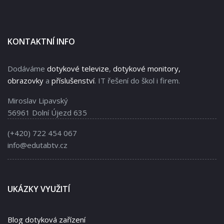
KONTAKTNÍ INFO
Dodáváme
dotykové televize
,
dotykové monitory,
obrazovky
a
příslušenství
. IT řešení do škol i firem.
Miroslav Lipavský
56961 Dolní Újezd 635
(+420) 722 454 067
info@edutabtv.cz
UKÁZKY VYUŽITÍ
Blog dotyková zařízení