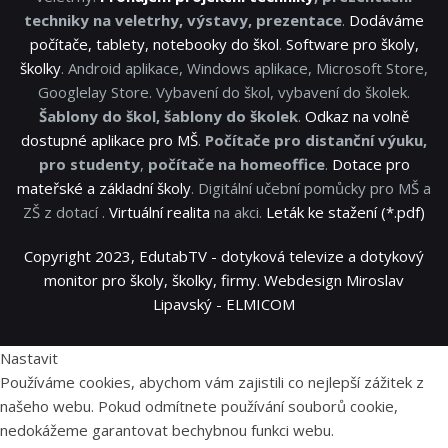
techniky na veletrhy, výstavy, prezentace
.
Dodáváme
počítače, tablety, notebooky do škol
.
Software pro školy,
školky
. Android aplikace, Windows aplikace, Microsoft Store,
Googlelay Store. Vybavení do škol, vybavení do školek.
Šablony do škol, šablony do školek
.
Odkaz na volně
dostupné aplikace pro MŠ
.
Počítače pro distanční výuku,
pro studenty
,
počítače na homeoffice
.
Dotace pro
mateřské a základní školy
. Digitální učební pomůcky pro MŠ a
ZŠ z dotací .
Virtuální realita
na akci.
Leták ke stažení (*.pdf)
Copyright 2023, EdutabTV - dotyková televize a dotykový
monitor pro školy, školky, firmy. Webdesign Miroslav
Lipavský - ELMICOM
Nastavit
Používáme cookies, abychom vám zajistili co nejlepší zážitek z
našeho webu. Pokud odmítnete používání souborů cookie,
nedokážeme garantovat bechybnou funkci webu.