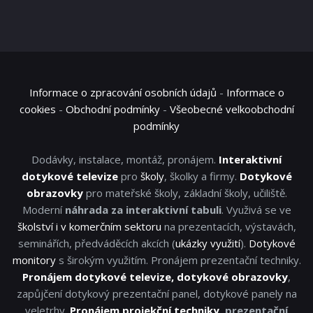
Informace o zpracování osobních údajů
-
Informace o
cookies
-
Obchodní podmínky
-
Všeobecné velkoobchodní
podmínky
Dodávky, instalace, montáž, pronájem.
Interaktivní
dotykové televize
pro
školy
, školky a firmy.
Dotykové
obrazovky
pro mateřské školy, základní školy, učiliště.
Moderní
náhrada za interaktivní tabuli
. Využivá se ve
školství i v komerčním sektoru
na prezentacích, výstavách,
seminářích, předváděcích akcích (
ukázky využití
).
Dotykové
monitory
s širokým využitím. Pronájem prezentační techniky.
Pronájem dotykové televize, dotykové obrazovky
,
zapůjčení dotykový prezentační panel, dotykové panely na
veletrhy.
Pronájem projekční techniky
, prezentační