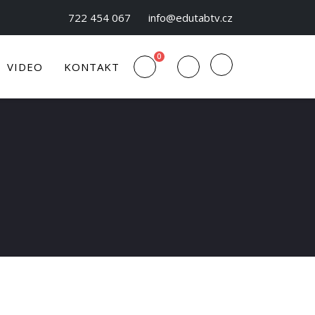
722 454 067
info@edutabtv.cz
0
VIDEO
KONTAKT