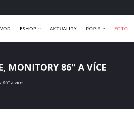
ÚVOD
ESHOP
AKTUALITY
POPIS
FOTO
, MONITORY 86" A VÍCE
 86" a více