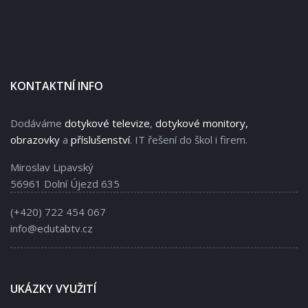
KONTAKTNÍ INFO
Dodáváme
dotykové televize
,
dotykové monitory,
obrazovky
a
příslušenství
. IT řešení do škol i firem.
Miroslav Lipavský
56961 Dolní Újezd 635
(+420) 722 454 067
info@edutabtv.cz
UKÁZKY VYUŽITÍ