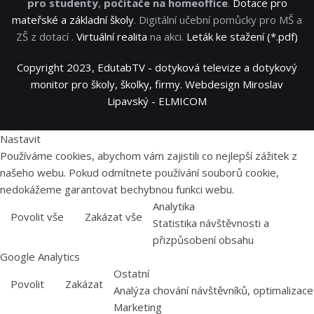
pro studenty
,
počítače na homeoffice
.
Dotace pro
mateřské a základní školy
. Digitální učební pomůcky pro MŠ a
ZŠ z dotací .
Virtuální realita
na akci.
Leták ke stažení (*.pdf)
Copyright 2023, EdutabTV - dotyková televize a dotykový
monitor pro školy, školky, firmy. Webdesign Miroslav
Lipavský - ELMICOM
Nastavit
Používáme cookies, abychom vám zajistili co nejlepší zážitek z
našeho webu. Pokud odmítnete používání souborů cookie,
nedokážeme garantovat bechybnou funkci webu.
Analytika
Povolit vše
Zakázat vše
Statistika návštěvnosti a
přizpůsobení obsahu
Google Analytics
Ostatní
Povolit
Zakázat
Analýza chování návštěvníků, optimalizace
Marketing