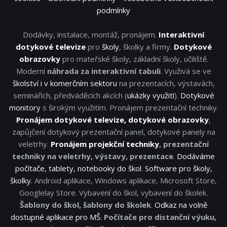
podmínky
Dodávky, instalace, montáž, pronájem.
Interaktivní
dotykové televize
pro
školy
, školky a firmy.
Dotykové
obrazovky
pro mateřské školy, základní školy, učiliště.
Moderní
náhrada za interaktivní tabuli
. Využivá se ve
školství i v komerčním sektoru
na prezentacích, výstavách,
seminářích, předváděcích akcích (
ukázky využití
).
Dotykové
monitory
s širokým využitím. Pronájem prezentační techniky.
Pronájem dotykové televize, dotykové obrazovky
,
zapůjčení dotykový prezentační panel, dotykové panely na
veletrhy.
Pronájem projekční techniky
, prezentační
techniky na veletrhy, výstavy, prezentace
.
Dodáváme
počítače, tablety, notebooky do škol
.
Software pro školy,
školky
. Android aplikace, Windows aplikace, Microsoft Store,
Googlelay Store. Vybavení do škol, vybavení do školek.
Šablony do škol, šablony do školek
.
Odkaz na volně
dostupné aplikace pro MŠ
.
Počítače pro distanční výuku,