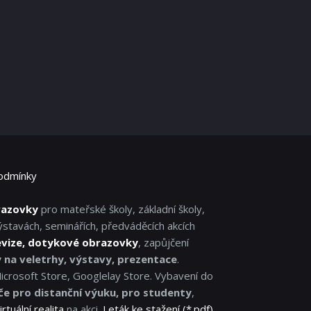
odmínky
razovky
pro mateřské školy, základní školy,
ýstavách, seminářích, předváděcích akcích
evize, dotykové obrazovky
, zapůjčení
y na veletrhy, výstavy, prezentace
.
Microsoft Store, Googlelay Store. Vybavení do
če pro distanční výuku, pro studenty
,
irtuální realita
na akci.
Leták ke stažení (*.pdf)