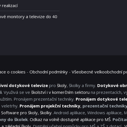
 realizací
vé monitory a televize do 40
ace o cookies
-
Obchodní podmínky
-
Všeobecné velkoobchodní p
ivní dotykové televize
pro
školy
, školky a firmy.
Dotykové ob
i
. Využivá se ve
školství i v komerčním sektoru
na prezentacích, v
užitím. Pronájem prezentační techniky.
Pronájem dotykové tel
 veletrhy.
Pronájem projekční techniky
, prezentační technik
.
Software pro školy, školky
. Android aplikace, Windows aplikace, 
ony do školek
.
Odkaz na volně dostupné aplikace pro MŠ
.
Počíta
a základní školy
. Digitální učební pomůcky pro MŠ a ZŠ z dotací .
V