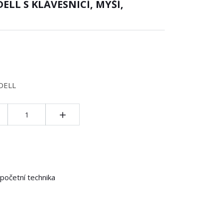
LL S KLÁVESNICÍ, MYŠÍ,
 DELL
í:
početní technika