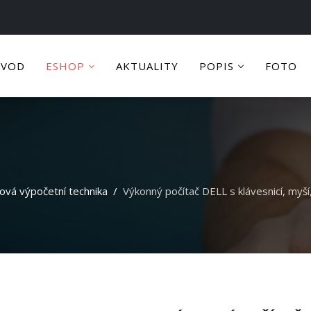
ÚVOD
ESHOP
AKTUALITY
POPIS
FOTO
ová výpočetní technika
Výkonný počítač DELL s klávesnicí, myš