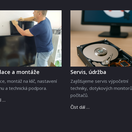
alace a montáže
Servis, údržba
ace, montáž na klíč, nastavení
Zajišťujeme servis výpočetní
u a technická podpora.
techniky, dotykových monitorů
počítačů.
l …
Číst dál …