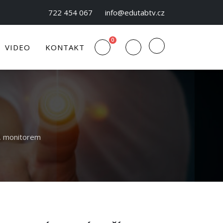
722 454 067
info@edutabtv.cz
0
VIDEO
KONTAKT
í, monitorem