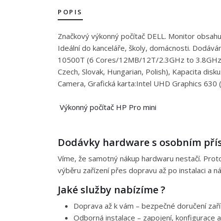
POPIS
Značkový výkonný počítač DELL. Monitor obsahuje
Ideální do kanceláře, školy, domácnosti. Dodává
10500T (6 Cores/12MB/12T/2.3GHz to 3.8GHz/3
Czech, Slovak, Hungarian, Polish), Kapacita dis
Camera, Grafická karta:Intel UHD Graphics 630 
Výkonný počítač HP Pro mini
Dodávky hardware s osobním př
Víme, že samotný nákup hardwaru nestačí. Proto 
výběru zařízení přes dopravu až po instalaci a 
Jaké služby nabízíme ?
Doprava až k vám – bezpečné doručení zaříz
Odborná instalace – zapojení, konfigurace a