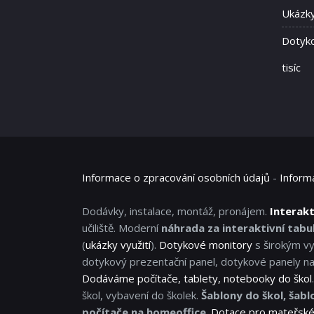
Ukázky
Dotyko
tisíc
Informace o zpracování osobních údajů
-
Inform
Dodávky, instalace, montáž, pronájem.
Interakt
učiliště. Moderní
náhrada za interaktivní tabul
(
ukázky využití
).
Dotykové monitory
s širokým vy
dotykový prezentační panel, dotykové panely na
Dodáváme počítače, tablety, notebooky do škol
škol, vybavení do školek.
Šablony do škol, šabl
počítače na homeoffice
.
Dotace pro mateřské 