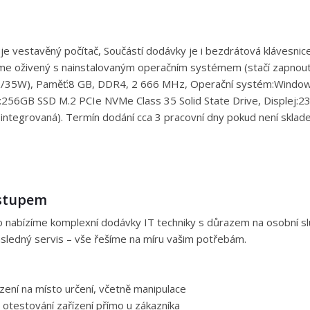
 vestavěný počítač, Součástí dodávky je i bezdrátová klávesnice 
me oživený s nainstalovaným operačním systémem (stačí zapnout a 
5W), Paměť:8 GB, DDR4, 2 666 MHz, Operační systém:Windows 1
ku:256GB SSD M.2 PCIe NVMe Class 35 Solid State Drive, Displej:2
(integrovaná). Termín dodání cca 3 pracovní dny pokud není sklad
ístupem
nabízíme komplexní dodávky IT techniky s důrazem na osobní služ
následný servis – vše řešíme na míru vašim potřebám.
ení na místo určení, včetně manipulace
 otestování zařízení přímo u zákazníka