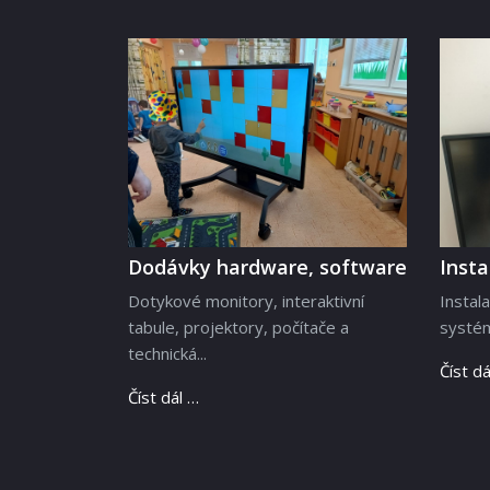
Dodávky hardware, software
Inst
Dotykové monitory, interaktivní
Instal
tabule, projektory, počítače a
systém
technická...
Číst dá
Číst dál …