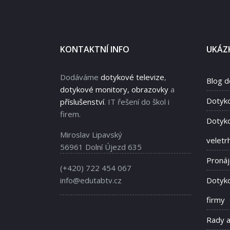
KONTAKTNÍ INFO
UKÁZK
Dodáváme
dotykové televize
,
Blog d
dotykové monitory, obrazovky
a
Dotyk
příslušenství
. IT řešení do škol i
firem.
Dotyko
Miroslav Lipavský
veletr
56961 Dolní Újezd 635
Proná
(+420) 722 454 067
info@edutabtv.cz
Dotyko
firmy
Rady 