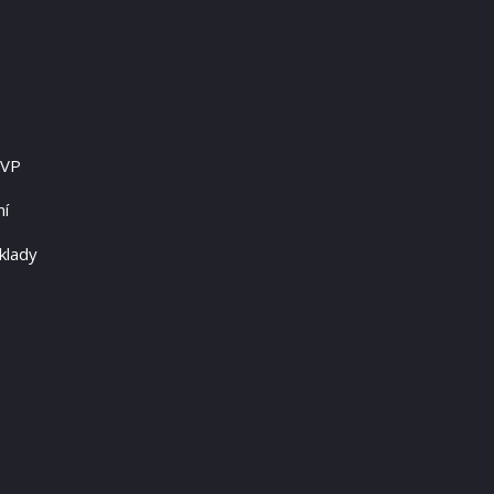
RVP
ní
klady