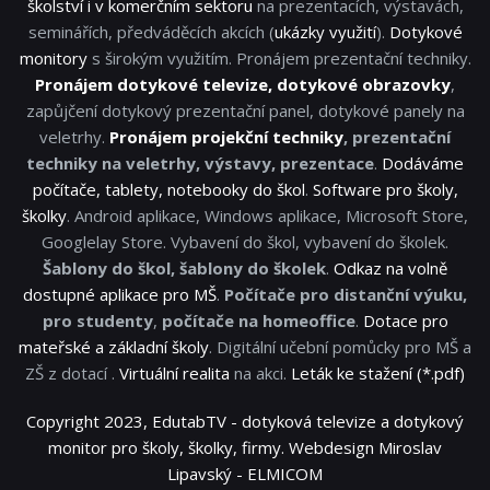
školství i v komerčním sektoru
na prezentacích, výstavách,
seminářích, předváděcích akcích (
ukázky využití
).
Dotykové
monitory
s širokým využitím. Pronájem prezentační techniky.
Pronájem dotykové televize, dotykové obrazovky
,
zapůjčení dotykový prezentační panel, dotykové panely na
veletrhy.
Pronájem projekční techniky
, prezentační
techniky na veletrhy, výstavy, prezentace
.
Dodáváme
počítače, tablety, notebooky do škol
.
Software pro školy,
školky
. Android aplikace, Windows aplikace, Microsoft Store,
Googlelay Store. Vybavení do škol, vybavení do školek.
Šablony do škol, šablony do školek
.
Odkaz na volně
dostupné aplikace pro MŠ
.
Počítače pro distanční výuku,
pro studenty
,
počítače na homeoffice
.
Dotace pro
mateřské a základní školy
. Digitální učební pomůcky pro MŠ a
ZŠ z dotací .
Virtuální realita
na akci.
Leták ke stažení (*.pdf)
Copyright 2023, EdutabTV - dotyková televize a dotykový
monitor pro školy, školky, firmy. Webdesign Miroslav
Lipavský - ELMICOM