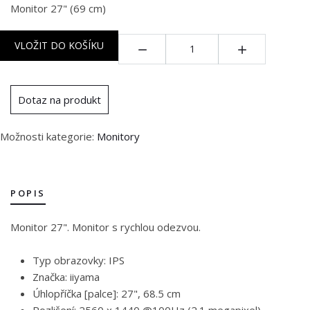
Monitor 27" (69 cm)
Množství:
VLOŽIT DO KOŠÍKU
Dotaz na produkt
Možnosti kategorie:
Monitory
POPIS
Monitor 27". Monitor s rychlou odezvou.
Typ obrazovky: IPS
Značka: iiyama
Úhlopříčka [palce]: 27", 68.5 cm
Rozlišení: 2560 x 1440 @100Hz (2.1 megapixel)