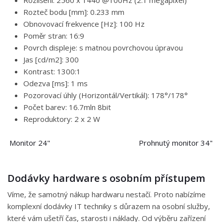
Rozteč bodu [mm]: 0.233 mm
Obnovovací frekvence [Hz]: 100 Hz
Poměr stran: 16:9
Povrch displeje: s matnou povrchovou úpravou
Jas [cd/m2]: 300
Kontrast: 1300:1
Odezva [ms]: 1 ms
Pozorovací úhly (Horizontál/Vertikál): 178°/178°
Počet barev: 16.7mln 8bit
Reproduktory: 2 x 2 W
Monitor 24"
Prohnutý monitor 34"
Dodávky hardware s osobním přístupem
Víme, že samotný nákup hardwaru nestačí. Proto nabízíme
komplexní dodávky IT techniky s důrazem na osobní služby,
které vám ušetří čas, starosti i náklady. Od výběru zařízení