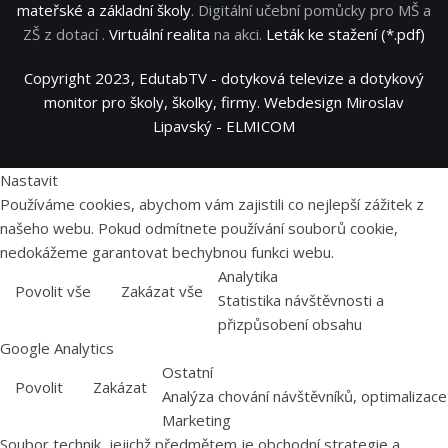
mateřské a základní školy
. Digitální učební pomůcky pro MŠ a
ZŠ z dotací .
Virtuální realita
na akci.
Leták ke stažení (*.pdf)
Copyright 2023, EdutabTV - dotyková televize a dotykový
monitor pro školy, školky, firmy. Webdesign Miroslav
Lipavský - ELMICOM
Nastavit
Používáme cookies, abychom vám zajistili co nejlepší zážitek z
našeho webu. Pokud odmítnete používání souborů cookie,
nedokážeme garantovat bechybnou funkci webu.
Analytika
Povolit vše
Zakázat vše
Statistika návštěvnosti a
přizpůsobení obsahu
Google Analytics
Ostatní
Povolit
Zakázat
Analýza chování návštěvníků, optimalizace
Marketing
Soubor technik, jejichž předmětem je obchodní strategie a