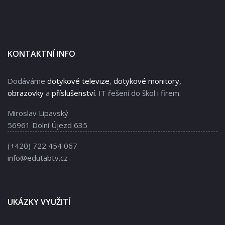
KONTAKTNÍ INFO
Dodáváme
dotykové televize
,
dotykové monitory,
obrazovky
a
příslušenství
. IT řešení do škol i firem.
Miroslav Lipavský
56961 Dolní Újezd 635
(+420) 722 454 067
info@edutabtv.cz
UKÁZKY VYUŽITÍ