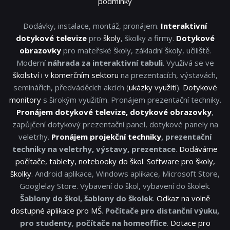
podmínky
Dodávky, instalace, montáž, pronájem.
Interaktivní
dotykové televize
pro
školy
, školky a firmy.
Dotykové
obrazovky
pro mateřské školy, základní školy, učiliště.
Moderní
náhrada za interaktivní tabuli
. Využivá se ve
školství i v komerčním sektoru
na prezentacích, výstavách,
seminářích, předváděcích akcích (
ukázky využití
).
Dotykové
monitory
s širokým využitím. Pronájem prezentační techniky.
Pronájem dotykové televize, dotykové obrazovky
,
zapůjčení dotykový prezentační panel, dotykové panely na
veletrhy.
Pronájem projekční techniky
, prezentační
techniky na veletrhy, výstavy, prezentace
.
Dodáváme
počítače, tablety, notebooky do škol
.
Software pro školy,
školky
. Android aplikace, Windows aplikace, Microsoft Store,
Googlelay Store. Vybavení do škol, vybavení do školek.
Šablony do škol, šablony do školek
.
Odkaz na volně
dostupné aplikace pro MŠ
.
Počítače pro distanční výuku,
pro studenty
,
počítače na homeoffice
.
Dotace pro