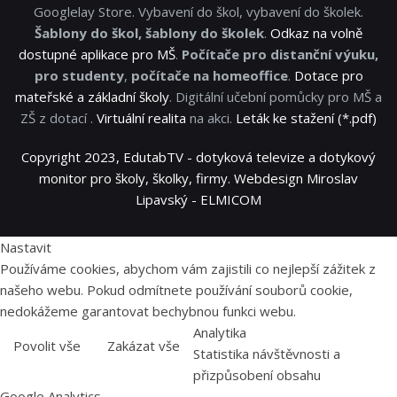
Googlelay Store. Vybavení do škol, vybavení do školek.
Šablony do škol, šablony do školek
.
Odkaz na volně
dostupné aplikace pro MŠ
.
Počítače pro distanční výuku,
pro studenty
,
počítače na homeoffice
.
Dotace pro
mateřské a základní školy
. Digitální učební pomůcky pro MŠ a
ZŠ z dotací .
Virtuální realita
na akci.
Leták ke stažení (*.pdf)
Copyright 2023, EdutabTV - dotyková televize a dotykový
monitor pro školy, školky, firmy. Webdesign Miroslav
Lipavský - ELMICOM
Nastavit
Používáme cookies, abychom vám zajistili co nejlepší zážitek z
našeho webu. Pokud odmítnete používání souborů cookie,
nedokážeme garantovat bechybnou funkci webu.
Analytika
Povolit vše
Zakázat vše
Statistika návštěvnosti a
přizpůsobení obsahu
Google Analytics