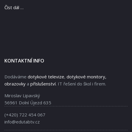
Číst dál …
KONTAKTNÍ INFO
Dodáváme
dotykové televize
,
dotykové monitory,
obrazovky
a
příslušenství
. IT řešení do škol i firem.
Miroslav Lipavský
56961 Dolní Újezd 635
(+420) 722 454 067
info@edutabtv.cz