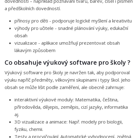
dovedností – například poznávání tvarů, barev, čísel i písmen
a předškolních dovedností.
přínosy pro děti - podporuje logické myšlení a kreativitu
výhody pro učitele - snadné plánování výuky, edukační
obsah
vizualizace - aplikace umožňují prezentovat obsah
lákavým způsobem
Co obsahuje výukový software pro školy ?
Výukový software pro školy je navržen tak, aby podporoval
výuku napříč předměty, věkovými skupinami i typy škol. Jeho
obsah se může lišit podle zaměření, ale obecně zahrnuje:
interaktivní výukové moduly: Matematika, čeština,
přírodověda, dějepis, zeměpis, cizí jazyky, informatika
aj.
3D vizualizace a animace: Např. modely pro biologii,
fyziku, chemii.
Testy a procvičování: Automatické vyhodnocení, zpětná