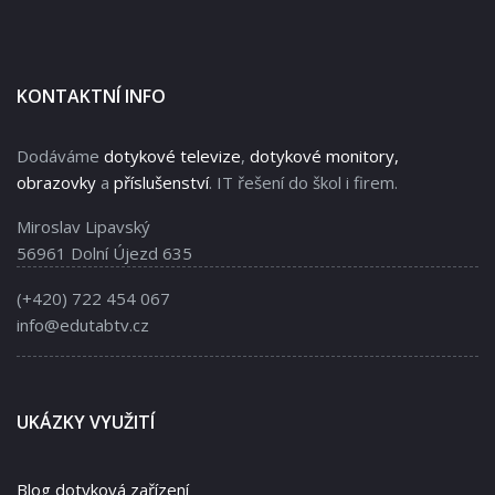
KONTAKTNÍ INFO
Dodáváme
dotykové televize
,
dotykové monitory,
obrazovky
a
příslušenství
. IT řešení do škol i firem.
Miroslav Lipavský
56961 Dolní Újezd 635
(+420) 722 454 067
info@edutabtv.cz
UKÁZKY VYUŽITÍ
Blog dotyková zařízení