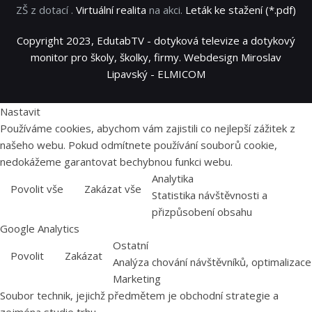
ZŠ z dotací .
Virtuální realita
na akci.
Leták ke stažení (*.pdf)
Copyright 2023, EdutabTV - dotyková televize a dotykový
monitor pro školy, školky, firmy. Webdesign Miroslav
Lipavský - ELMICOM
Nastavit
Používáme cookies, abychom vám zajistili co nejlepší zážitek z
našeho webu. Pokud odmítnete používání souborů cookie,
nedokážeme garantovat bechybnou funkci webu.
Analytika
Povolit vše
Zakázat vše
Statistika návštěvnosti a
přizpůsobení obsahu
Google Analytics
Ostatní
Povolit
Zakázat
Analýza chování návštěvníků, optimalizace
Marketing
Soubor technik, jejichž předmětem je obchodní strategie a
zejména studie trhu.