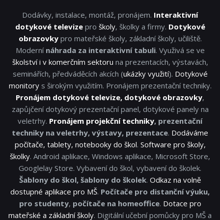
Dodávky, instalace, montáž, pronájem.
Interaktivní
dotykové televize
pro
školy
, školky a firmy.
Dotykové
obrazovky
pro mateřské školy, základní školy, učiliště.
Moderní
náhrada za interaktivní tabuli
. Využivá se ve
školství i v komerčním sektoru
na prezentacích, výstavách,
seminářích, předváděcích akcích (
ukázky využití
).
Dotykové
monitory
s širokým využitím. Pronájem prezentační techniky.
Pronájem dotykové televize, dotykové obrazovky
,
zapůjčení dotykový prezentační panel, dotykové panely na
veletrhy.
Pronájem projekční techniky
, prezentační
techniky na veletrhy, výstavy, prezentace
.
Dodáváme
počítače, tablety, notebooky do škol
.
Software pro školy,
školky
. Android aplikace, Windows aplikace, Microsoft Store,
Googlelay Store. Vybavení do škol, vybavení do školek.
Šablony do škol, šablony do školek
.
Odkaz na volně
dostupné aplikace pro MŠ
.
Počítače pro distanční výuku,
pro studenty
,
počítače na homeoffice
.
Dotace pro
mateřské a základní školy
. Digitální učební pomůcky pro MŠ a