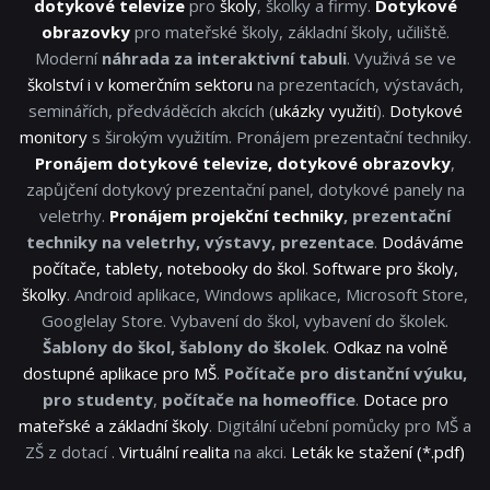
dotykové televize
pro
školy
, školky a firmy.
Dotykové
obrazovky
pro mateřské školy, základní školy, učiliště.
Moderní
náhrada za interaktivní tabuli
. Využivá se ve
školství i v komerčním sektoru
na prezentacích, výstavách,
seminářích, předváděcích akcích (
ukázky využití
).
Dotykové
monitory
s širokým využitím. Pronájem prezentační techniky.
Pronájem dotykové televize, dotykové obrazovky
,
zapůjčení dotykový prezentační panel, dotykové panely na
veletrhy.
Pronájem projekční techniky
, prezentační
techniky na veletrhy, výstavy, prezentace
.
Dodáváme
počítače, tablety, notebooky do škol
.
Software pro školy,
školky
. Android aplikace, Windows aplikace, Microsoft Store,
Googlelay Store. Vybavení do škol, vybavení do školek.
Šablony do škol, šablony do školek
.
Odkaz na volně
dostupné aplikace pro MŠ
.
Počítače pro distanční výuku,
pro studenty
,
počítače na homeoffice
.
Dotace pro
mateřské a základní školy
. Digitální učební pomůcky pro MŠ a
ZŠ z dotací .
Virtuální realita
na akci.
Leták ke stažení (*.pdf)