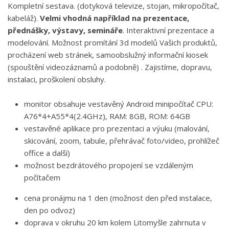
Kompletní sestava. (dotyková televize, stojan, mikropočítač,
kabeláž).
Velmi vhodná například na prezentace,
přednášky, výstavy, semináře
. Interaktivní prezentace a
modelování. Možnost promítání 3d modelů Vašich produktů,
procházení web stránek, samoobslužný informační kiosek
(spouštění videozáznamů a podobně) . Zajistíme, dopravu,
instalaci, proškolení obsluhy.
monitor obsahuje vestavěný Android minipočítač CPU:
A76*4+A55*4(2.4GHz), RAM: 8GB, ROM: 64GB
vestavěné aplikace pro prezentaci a výuku (malování,
skicování, zoom, tabule, přehrávač foto/video, prohlížeč
office a další)
možnost bezdrátového propojení se vzdáleným
počítačem
cena pronájmu na 1 den (možnost den před instalace,
den po odvoz)
doprava v okruhu 20 km kolem Litomyšle zahrnuta v