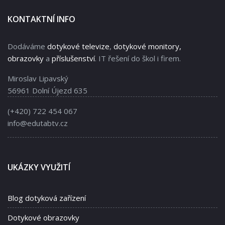
KONTAKTNÍ INFO
Dodáváme
dotykové televize
,
dotykové monitory,
obrazovky
a
příslušenství
. IT řešení do škol i firem.
Miroslav Lipavský
56961 Dolní Újezd 635
(+420) 722 454 067
info@edutabtv.cz
UKÁZKY VYUŽITÍ
Blog dotyková zařízení
Dotykové obrazovky