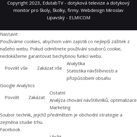
Copyright 2023, EdutabTV - dotyková televize a dotykový
monitor pro školy, školky, firmy. Webdesign Miroslav
Lipavský - ELMICOM
Nastavit
Používáme cookies, abychom vám zajistili co nejlepší zážitek z
našeho webu. Pokud odmítnete používání souborů cookie,
nedokážeme garantovat bechybnou funkci webu.
Analytika
Povolit vše
Zakázat vše
Statistika návštěvnosti a
přizpůsobení obsahu
Google Analytics
Ostatní
Povolit
Zakázat
Analýza chování návštěvníků, optimalizace
Marketing
Soubor technik, jejichž předmětem je obchodní strategie a
zejména studie trhu.
Facebook
Uložit