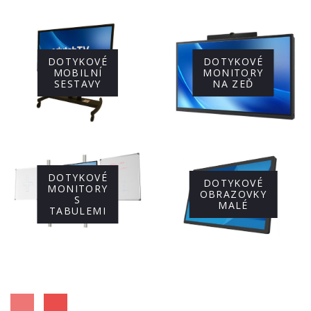
DOTYKOVÉ
DOTYKOVÉ
MOBILNÍ
MONITORY
SESTAVY
NA ZEĎ
DOTYKOVÉ
DOTYKOVÉ
MONITORY
OBRAZOVKY
S
MALÉ
TABULEMI