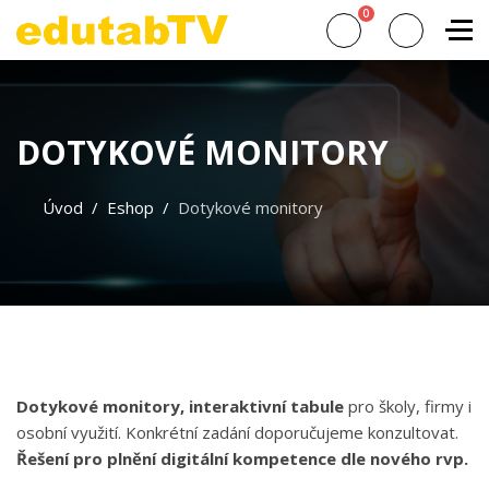
0
DOTYKOVÉ MONITORY
Úvod
Eshop
Dotykové monitory
Dotykové monitory, interaktivní tabule
pro školy, firmy i
osobní využití. Konkrétní zadání doporučujeme konzultovat.
Řešení pro plnění digitální kompetence dle nového rvp.