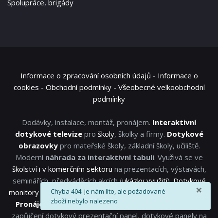
Spolupráce, brigády
Informace o zpracování osobních údajů
-
Informace o
cookies
-
Obchodní podmínky
-
Všeobecné velkoobchodní
podmínky
Dodávky, instalace, montáž, pronájem.
Interaktivní
dotykové televize
pro
školy
, školky a firmy.
Dotykové
obrazovky
pro mateřské školy, základní školy, učiliště.
Moderní
náhrada za interaktivní tabuli
. Využivá se ve
školství i v komerčním sektoru
na prezentacích, výstavách,
seminářích, předváděcích akcích (
ukázky využití
).
Dotykové
×
info
Chyba 404: je nám líto, ale požadované
monitory
s širokým využitím. Pronájem prezentační techniky.
zboží nebylo nalezeno
Pronájem dotykové televize, dotykové obrazovky
,
zapůjčení dotykový prezentační panel, dotykové panely na