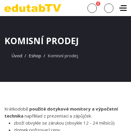
0
KOMISNÍ PRODEJ
Úvod
Eshop
Komisní prodej
Krátkodobě
použité dotykové monitory a výpočetní
technika
například z prezentací a zápůjček.
zboží obvykle se zárukou (obvykle 12 - 24 měsíců)
zlomek pořizovací ceny