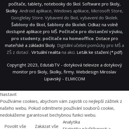
počítače, tablety, notebooky do škol
.
Software pro školy,
školky
. Android aplikace, Windows aplikace, Microsoft Store,
Googlelay Store. Vybavení do škol, vybavení do školek.
Šablony do škol, šablony do školek
.
Odkaz na volně
dostupné aplikace pro MŠ
.
Počítače pro distanční výuku,
pro studenty
,
počítače na homeoffice
.
Dotace pro
mateřské a základní školy
. Digitální učební pomůcky pro MŠ a
ZŠ z dotací .
Virtuální realita
na akci.
Leták ke stažení (*.pdf)
Copyright 2023, EdutabTV - dotyková televize a dotykový
monitor pro školy, školky, firmy. Webdesign Miroslav
Lipavský - ELMICOM
Nastavit
Používáme cookies, abychom vám zajistili co nejlepší zážitek z
našeho webu. Pokud odmítnete používání souborů cookie,
nedokážeme garantovat bechybnou funkci webu.
Analytika
Povolit vše
Zakázat vše
Statistika návštěvnosti a