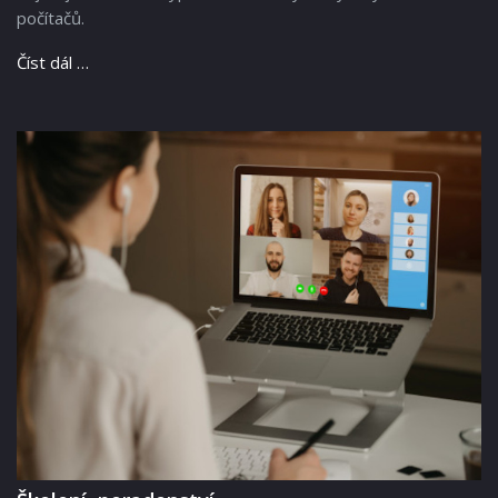
počítačů.
Číst dál …