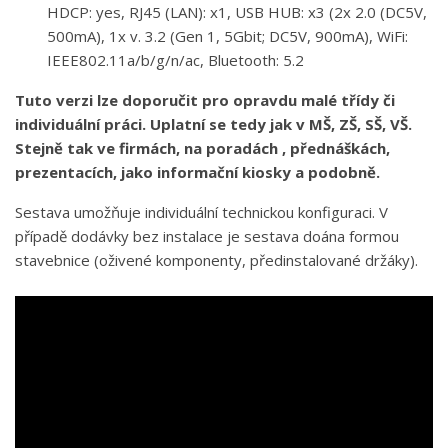
HDCP: yes, RJ45 (LAN): x1, USB HUB: x3 (2x 2.0 (DC5V,
500mA), 1x v. 3.2 (Gen 1, 5Gbit; DC5V, 900mA), WiFi:
IEEE802.11a/b/g/n/ac, Bluetooth: 5.2
Tuto verzi lze doporučit pro opravdu malé třídy či
individuální práci. Uplatní se tedy jak v MŠ, ZŠ, SŠ, VŠ.
Stejně tak ve firmách, na poradách , přednáškách,
prezentacích, jako informační kiosky a podobně.
Sestava umožňuje individuální technickou konfiguraci. V
případě dodávky bez instalace je sestava doána formou
stavebnice (oživené komponenty, předinstalované držáky).