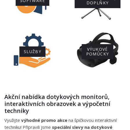
SOFTWARE
DOPLŇKY
VÝUKOVÉ
SLUŽBY
POMŮCKY
Akční nabídka dotykových monitorů,
interaktivních obrazovek a výpočetní
techniky
Využijte
výhodné promo akce
na špičkovou interaktivní
techniku! Připravili jsme
speciální slevy na dotykové