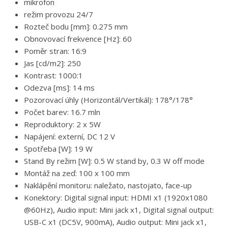
mikrofon
režim provozu 24/7
Rozteč bodu [mm]: 0.275 mm
Obnovovací frekvence [Hz]: 60
Poměr stran: 16:9
Jas [cd/m2]: 250
Kontrast: 1000:1
Odezva [ms]: 14 ms
Pozorovací úhly (Horizontál/Vertikál): 178°/178°
Počet barev: 16.7 mln
Reproduktory: 2 x 5W
Napájení: externí, DC 12 V
Spotřeba [W]: 19 W
Stand By režim [W]: 0.5 W stand by, 0.3 W off mode
Montáž na zeď: 100 x 100 mm
Naklápění monitoru: naležato, nastojato, face-up
Konektory: Digital signal input: HDMI x1 (1920x1080
@60Hz), Audio input: Mini jack x1, Digital signal output:
USB-C x1 (DC5V, 900mA), Audio output: Mini jack x1,