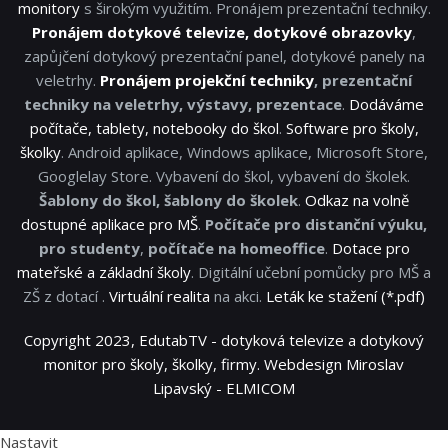
monitory
s širokým využitím. Pronájem prezentační techniky.
Pronájem dotykové televize, dotykové obrazovky
,
zapůjčení dotykový prezentační panel, dotykové panely na
veletrhy.
Pronájem projekční techniky
, prezentační
techniky na veletrhy, výstavy, prezentace
.
Dodáváme
počítače, tablety, notebooky do škol
.
Software pro školy,
školky
. Android aplikace, Windows aplikace, Microsoft Store,
Googlelay Store. Vybavení do škol, vybavení do školek.
Šablony do škol, šablony do školek
.
Odkaz na volně
dostupné aplikace pro MŠ
.
Počítače pro distanční výuku,
pro studenty
,
počítače na homeoffice
.
Dotace pro
mateřské a základní školy
. Digitální učební pomůcky pro MŠ a
ZŠ z dotací .
Virtuální realita
na akci.
Leták ke stažení (*.pdf)
Copyright 2023, EdutabTV - dotyková televize a dotykový
monitor pro školy, školky, firmy. Webdesign Miroslav
Lipavský - ELMICOM
Nastavit