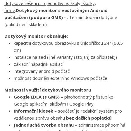
dotykové řešení pro jednotlivce, školy, školky,
firmy
.
Dotykový monitor s vestavěným Android
počítačem (podpora GMS) -
. Termín dodání do týdne
(pokud není skladem).
Dotykový monitor obsahuje:
kapacitní dotykovou obrazovku s úhlopříčkou 24" (60,5
cm)
instalace na zeď (jiné varianty (stojan) za příplatek))
základní nápadník aplikací
integrovaný android počítač
možnost doplnění externího Windows počítače
Možnosti využití dotykového monitoru
Google EDLA (s GMS)
– plnohodnotný přístup ke
Google aplikacím, službám i Google Play.
Informační kiosek
– součástí je redakční systém pro
vzdálenou správu obsahu
bez dalších poplatků
.
Jednoduchá tvorba obsahu
– administrace připomíná