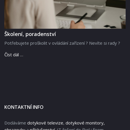
Školení, poradenství
Potřebujete proškolit v ovládání zařízení ? Nevíte si rady ?
Číst dál …
KONTAKTNÍ INFO
Dodáváme
dotykové televize
,
dotykové monitory,
obrazovky
a
příslušenství
. IT řešení do škol i firem.