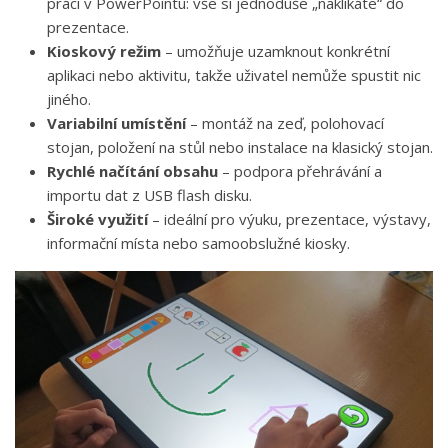
práci v PowerPointu: vše si jednoduše „naklikáte“ do
prezentace.
Kioskový režim
– umožňuje uzamknout konkrétní
aplikaci nebo aktivitu, takže uživatel nemůže spustit nic
jiného.
Variabilní umístění
– montáž na zeď, polohovací
stojan, položení na stůl nebo instalace na klasický stojan.
Rychlé načítání obsahu
– podpora přehrávání a
importu dat z USB flash disku.
Široké využití
– ideální pro výuku, prezentace, výstavy,
informační místa nebo samoobslužné kiosky.