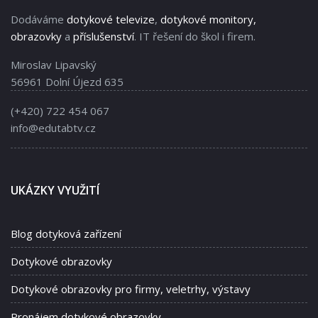
Dodáváme
dotykové televize
,
dotykové monitory,
obrazovky
a
příslušenství
. IT řešení do škol i firem.
Miroslav Lipavský
56961 Dolní Újezd 635
(+420) 722 454 067
info@edutabtv.cz
UKÁZKY VYUŽITÍ
Blog dotyková zařízení
Dotykové obrazovky
Dotykové obrazovky pro firmy, veletrhy, výstavy
Pronájem dotykové obrazovky