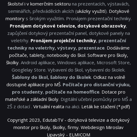
školství i v komerčním sektoru
na prezentacích, výstavách,
seminářích, předváděcích akcích (
ukázky využití
).
Dotykové
monitory
s širokým využitím. Pronájem prezentační techniky.
Pronájem dotykové televize, dotykové obrazovky
,
zapůjčení dotykový prezentační panel, dotykové panely na
veletrhy.
Pronájem projekční techniky
, prezentační
techniky na veletrhy, výstavy, prezentace
.
Dodáváme
počítače, tablety, notebooky do škol
.
Software pro školy,
školky
. Android aplikace, Windows aplikace, Microsoft Store,
Googlelay Store. Vybavení do škol, vybavení do školek.
Šablony do škol, šablony do školek
.
Odkaz na volně
dostupné aplikace pro MŠ
.
Počítače pro distanční výuku,
pro studenty
,
počítače na homeoffice
.
Dotace pro
mateřské a základní školy
. Digitální učební pomůcky pro MŠ a
ZŠ z dotací .
Virtuální realita
na akci.
Leták ke stažení (*.pdf)
Copyright 2023, EdutabTV - dotyková televize a dotykový
monitor pro školy, školky, firmy. Webdesign Miroslav
Lipavský - ELMICOM