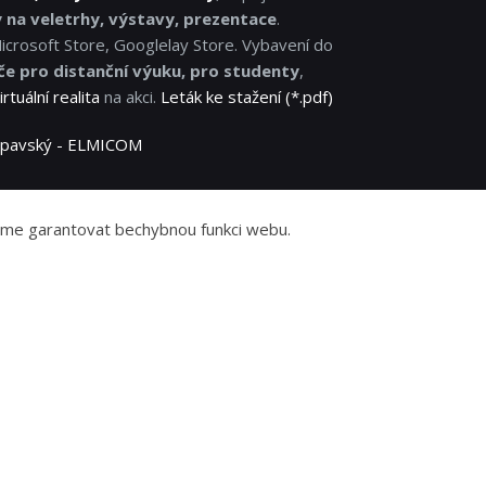
y na veletrhy, výstavy, prezentace
.
Microsoft Store, Googlelay Store. Vybavení do
če pro distanční výuku, pro studenty
,
irtuální realita
na akci.
Leták ke stažení (*.pdf)
 Lipavský - ELMICOM
žeme garantovat bechybnou funkci webu.