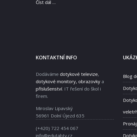
Číst dál …
KONTAKTNÍ INFO
UKÁZK
Dodáváme
dotykové televize
,
Blog d
dotykové monitory, obrazovky
a
Dotyk
příslušenství
. IT řešení do škol i
firem.
Dotyko
Miroslav Lipavský
veletr
56961 Dolní Újezd 635
Proná
(+420) 722 454 067
info@edutabtv.cz
Dotyko