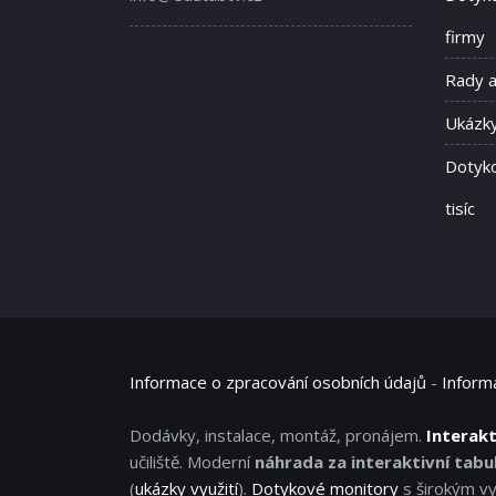
firmy
Rady 
Ukázky
Dotyko
tisíc
Informace o zpracování osobních údajů
-
Inform
Dodávky, instalace, montáž, pronájem.
Interakt
učiliště. Moderní
náhrada za interaktivní tabul
(
ukázky využití
).
Dotykové monitory
s širokým vy