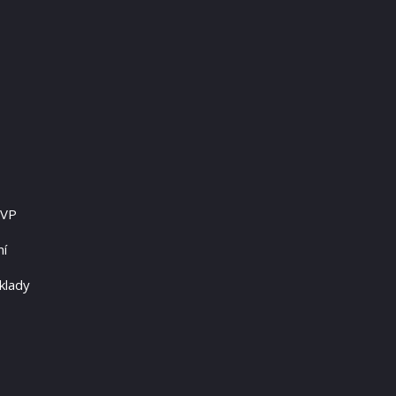
RVP
ní
klady