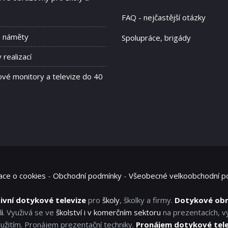
FAQ - nejčastější otázky
a náměty
Spolupráce, brigády
 realizací
vé monitory a televize do 40
ace o cookies
-
Obchodní podmínky
-
Všeobecné velkoobchodní p
ivní dotykové televize
pro
školy
, školky a firmy.
Dotykové ob
i
. Využivá se ve
školství i v komerčním sektoru
na prezentacích, v
užitím. Pronájem prezentační techniky.
Pronájem dotykové tel