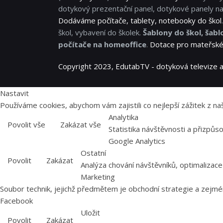
dotykový prezentační panel, dotykové panely na
Dodáváme počítače, tablety, notebooky do škol
škol, vybavení do školek.
Šablony do škol, šabl
počítače na homeoffice
.
Dotace pro mateřské 
Copyright 2023, EdutabTV - dotyková televize a
Nastavit
Používáme cookies, abychom vám zajistili co nejlepší zážitek z
Analytika
Povolit vše
Zakázat vše
Statistika návštěvnosti a přizpů
Google Analytics
Ostatní
Povolit
Zakázat
Analýza chování návštěvníků, optimalizace
Marketing
Soubor technik, jejichž předmětem je obchodní strategie a zejmén
Facebook
Uložit
Povolit
Zakázat