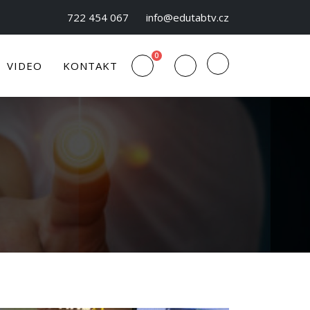
722 454 067
info@edutabtv.cz
0
VIDEO
KONTAKT