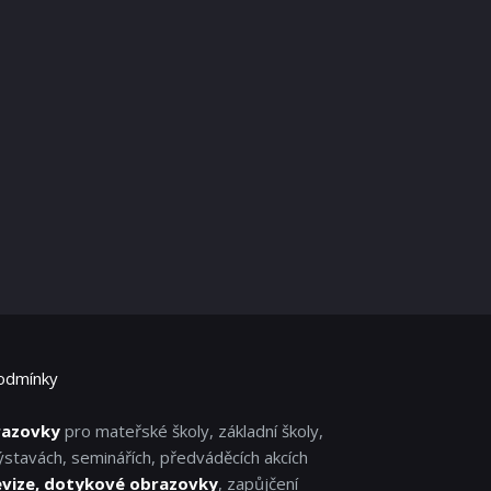
odmínky
razovky
pro mateřské školy, základní školy,
ýstavách, seminářích, předváděcích akcích
evize, dotykové obrazovky
, zapůjčení