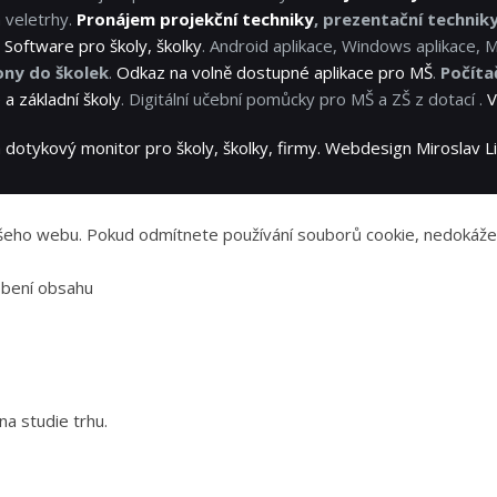
 veletrhy.
Pronájem projekční techniky
, prezentační technik
.
Software pro školy, školky
. Android aplikace, Windows aplikace, 
ony do školek
.
Odkaz na volně dostupné aplikace pro MŠ
.
Počíta
a základní školy
. Digitální učební pomůcky pro MŠ a ZŠ z dotací .
V
 dotykový monitor pro školy, školky, firmy. Webdesign Miroslav
 našeho webu. Pokud odmítnete používání souborů cookie, nedoká
sobení obsahu
a studie trhu.