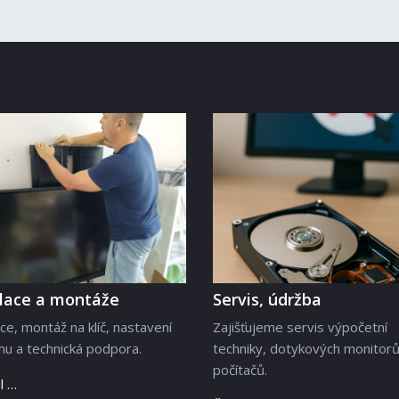
alace a montáže
Servis, údržba
ace, montáž na klíč, nastavení
Zajišťujeme servis výpočetní
u a technická podpora.
techniky, dotykových monitorů
počítačů.
l …