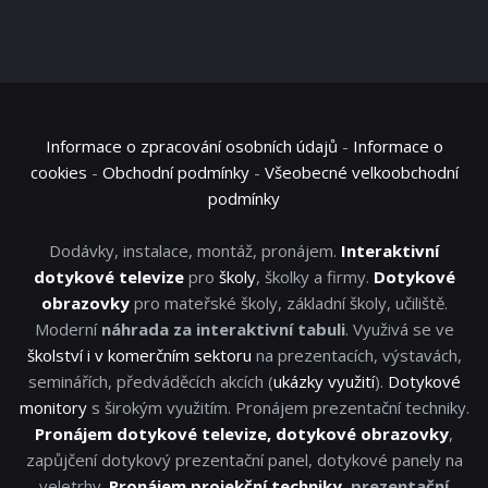
Informace o zpracování osobních údajů
-
Informace o
cookies
-
Obchodní podmínky
-
Všeobecné velkoobchodní
podmínky
Dodávky, instalace, montáž, pronájem.
Interaktivní
dotykové televize
pro
školy
, školky a firmy.
Dotykové
obrazovky
pro mateřské školy, základní školy, učiliště.
Moderní
náhrada za interaktivní tabuli
. Využivá se ve
školství i v komerčním sektoru
na prezentacích, výstavách,
seminářích, předváděcích akcích (
ukázky využití
).
Dotykové
monitory
s širokým využitím. Pronájem prezentační techniky.
Pronájem dotykové televize, dotykové obrazovky
,
zapůjčení dotykový prezentační panel, dotykové panely na
veletrhy.
Pronájem projekční techniky
, prezentační