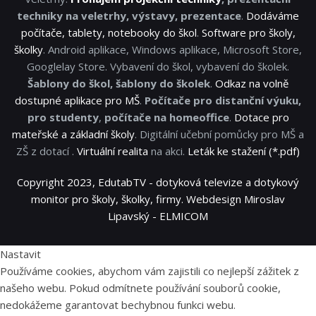
techniky na veletrhy, výstavy, prezentace
.
Dodáváme
počítače, tablety, notebooky do škol
.
Software pro školy,
školky
. Android aplikace, Windows aplikace, Microsoft Store,
Googlelay Store. Vybavení do škol, vybavení do školek.
Šablony do škol, šablony do školek
.
Odkaz na volně
dostupné aplikace pro MŠ
.
Počítače pro distanční výuku,
pro studenty
,
počítače na homeoffice
.
Dotace pro
mateřské a základní školy
. Digitální učební pomůcky pro MŠ a
ZŠ z dotací .
Virtuální realita
na akci.
Leták ke stažení (*.pdf)
Copyright 2023, EdutabTV - dotyková televize a dotykový
monitor pro školy, školky, firmy. Webdesign Miroslav
Lipavský - ELMICOM
Nastavit
Používáme cookies, abychom vám zajistili co nejlepší zážitek z
našeho webu. Pokud odmítnete používání souborů cookie,
nedokážeme garantovat bechybnou funkci webu.