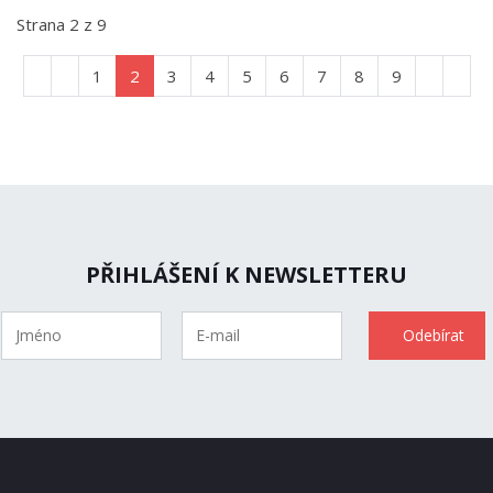
Strana 2 z 9
1
2
3
4
5
6
7
8
9
PŘIHLÁŠENÍ K NEWSLETTERU