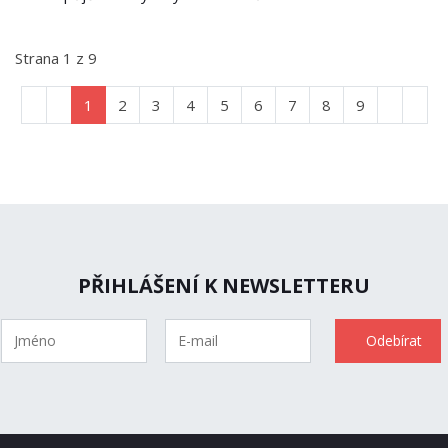
Strana 1 z 9
1
2
3
4
5
6
7
8
9
PŘIHLÁŠENÍ K NEWSLETTERU