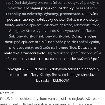
zapůjčení dotykový prezentační panel, dotykové panely na
veletrhy.
Pronájem projekční techniky
, prezentační
techniky na veletrhy, výstavy, prezentace
.
Dodáváme
počítače, tablety, notebooky do škol
.
Software pro školy,
školky
. Android aplikace, Windows aplikace, Microsoft Store,
Googlelay Store. Vybavení do škol, vybavení do školek.
Šablony do škol, šablony do školek
.
Odkaz na volně
dostupné aplikace pro MŠ
.
Počítače pro distanční výuku,
pro studenty
,
počítače na homeoffice
.
Dotace pro
mateřské a základní školy
. Digitální učební pomůcky pro MŠ a
ZŠ z dotací .
Virtuální realita
na akci.
Leták ke stažení (*.pdf)
Copyright 2023, EdutabTV - dotyková televize a dotykový
monitor pro školy, školky, firmy. Webdesign Miroslav
Lipavský - ELMICOM
Nastavit
Používáme cookies, abychom vám zajistili co nejlepší zážitek z
našeho webu. Pokud odmítnete používání souborů cookie,