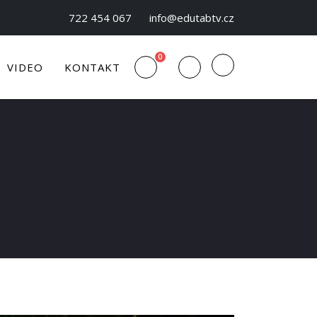
722 454 067
info@edutabtv.cz
0
VIDEO
KONTAKT