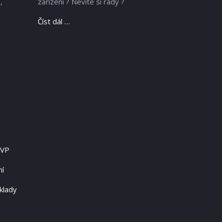
,
zařízení ? Nevíte si rady ?
Číst dál …
RVP
ní
klady