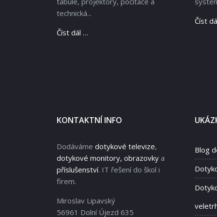
tabule, projektory, počítače a
systém
technická...
Číst dá
Číst dál …
KONTAKTNÍ INFO
UKÁZK
Dodáváme
dotykové televize
,
Blog d
dotykové monitory, obrazovky
a
Dotyk
příslušenství
. IT řešení do škol i
firem.
Dotyko
Miroslav Lipavský
veletr
56961 Dolní Újezd 635