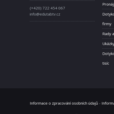
Proná
(+420) 722 454 067
info@edutabtv.cz
Dotyko
firmy
Rady 
Ukázky
Dotyko
tisíc
Informace o zpracování osobních údajů
-
Inform