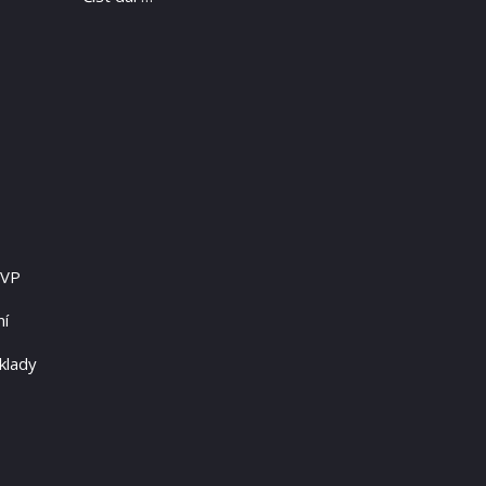
RVP
ní
klady