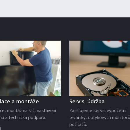
alace a montáže
Servis, údržba
ace, montáž na klíč, nastavení
Zajišťujeme servis výpočetní
u a technická podpora.
techniky, dotykových monitorů
počítačů.
l …