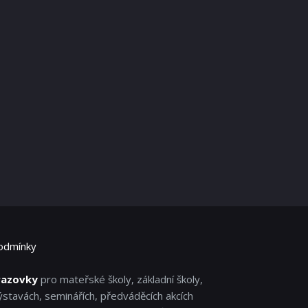
odmínky
razovky
pro mateřské školy, základní školy,
ýstavách, seminářích, předváděcích akcích