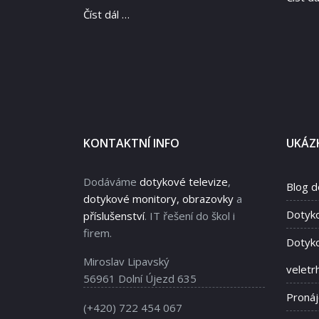
Číst dál …
KONTAKTNÍ INFO
UKÁZK
Dodáváme
dotykové televize
,
Blog d
dotykové monitory, obrazovky
a
Dotyk
příslušenství
. IT řešení do škol i
firem.
Dotyko
Miroslav Lipavský
veletr
56961 Dolní Újezd 635
Proná
(+420) 722 454 067