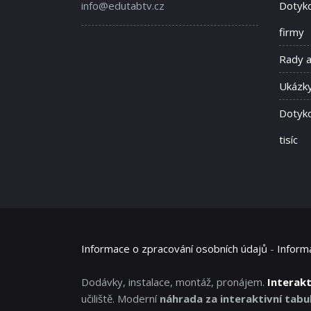
info@edutabtv.cz
Dotyko
firmy
Rady 
Ukázky
Dotyko
tisíc
Informace o zpracování osobních údajů
-
Inform
Dodávky, instalace, montáž, pronájem.
Interakt
učiliště. Moderní
náhrada za interaktivní tabul