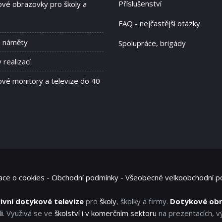
Příslušenství
vé obrazovky pro školy a
FAQ - nejčastější otázky
a náměty
Spolupráce, brigády
 realizací
vé monitory a televize do 40
ace o cookies
-
Obchodní podmínky
-
Všeobecné velkoobchodní p
ivní dotykové televize
pro
školy
, školky a firmy.
Dotykové ob
i
. Využivá se ve
školství i v komerčním sektoru
na prezentacích, v