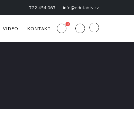
722 454 067
info@edutabtv.cz
0
VIDEO
KONTAKT