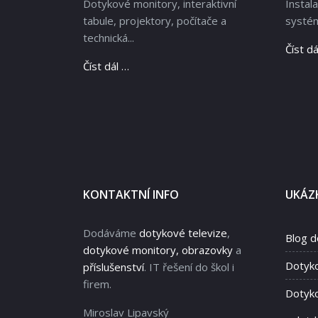
Dotykové monitory, interaktivní
Instal
tabule, projektory, počítače a
systém
technická...
Číst dá
Číst dál …
KONTAKTNÍ INFO
UKÁZK
Dodáváme
dotykové televize
,
Blog d
dotykové monitory, obrazovky
a
Dotyk
příslušenství
. IT řešení do škol i
firem.
Dotyko
Miroslav Lipavský