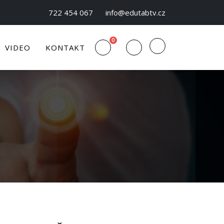
722 454 067
info@edutabtv.cz
0
VIDEO
KONTAKT