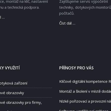
ace, montáž na klíč, nastavení
Zajišťujeme servis výpočetní
u a technická podpora.
techniky, dotykových monitorů
počítačů.
l …
Číst dál …
Y VYUŽITÍ
PŘÍNOSY PRO VÁS
Klíčové digitální kompetence 
otyková zařízení
Montáž a školení v místě dodá
ové obrazovky
Nízké pořizovací a provozní ná
vé obrazovky pro firmy,