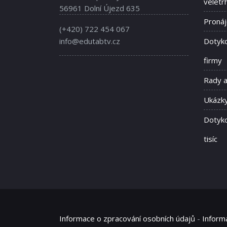
veletr
56961 Dolní Újezd 635
Proná
(+420) 722 454 067
info@edutabtv.cz
Dotyko
firmy
Rady 
Ukázky
Dotyko
tisíc
Informace o zpracování osobních údajů
-
Inform