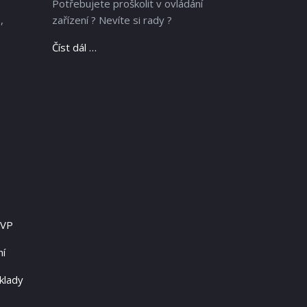
Potřebujete proškolit v ovládání
,
zařízení ? Nevíte si rady ?
Číst dál …
RVP
ní
klady