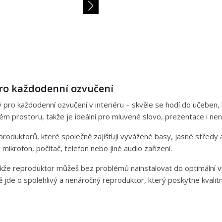
ro každodenní ozvučení
 pro každodenní ozvučení v interiéru – skvěle se hodí do učeben,
elém prostoru, takže je ideální pro mluvené slovo, prezentace i n
eproduktorů, které společně zajišťují vyvážené basy, jasné středy
ikrofon, počítač, telefon nebo jiné audio zařízení.
 takže reproduktor můžeš bez problémů nainstalovat do optimální v
ě jde o spolehlivý a nenáročný reproduktor, který poskytne kvalit