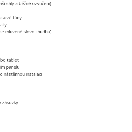
í sály a běžné ozvučení)
basové tóny
aily
ne mluvené slovo i hudbu)
B
ebo tablet
ním panelu
o nástěnnou instalaci
o zásuvky