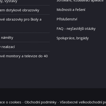
Software, vzdělávací aplikace
hy, výstavy
Možnosti a řešení
jem dotykové obrazovky
Příslušenství
vé obrazovky pro školy a
FAQ - nejčastější otázky
a náměty
Spolupráce, brigády
 realizací
vé monitory a televize do 40
ace o cookies
-
Obchodní podmínky
-
Všeobecné velkoobchodní p