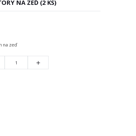
ORY NA ZEĎ (2 KS)
m na zeď
í: