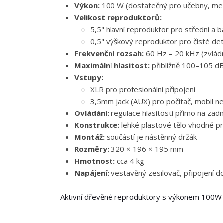
Výkon:
100 W (dostatečný pro učebny, menš
Velikost reproduktorů:
5,5" hlavní reproduktor pro střední a 
0,5" výškový reproduktor pro čisté det
Frekvenční rozsah:
60 Hz – 20 kHz (zvlád
Maximální hlasitost:
přibližně 100–105 d
Vstupy:
XLR pro profesionální připojení
3,5mm jack (AUX) pro počítač, mobil n
Ovládání:
regulace hlasitosti přímo na zad
Konstrukce:
lehké plastové tělo vhodné pr
Montáž:
součástí je nástěnný držák
Rozměry:
320 × 196 × 195 mm
Hmotnost:
cca 4 kg
Napájení:
vestavěný zesilovač, připojení d
Aktivní dřevěné reproduktory s výkonem 100W