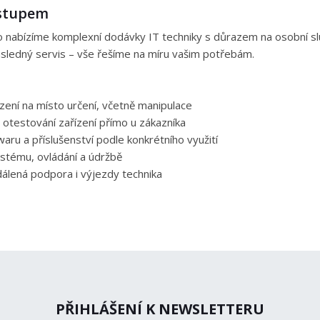
ístupem
nabízíme komplexní dodávky IT techniky s důrazem na osobní služ
následný servis – vše řešíme na míru vašim potřebám.
ení na místo určení, včetně manipulace
 otestování zařízení přímo u zákazníka
aru a příslušenství podle konkrétního využití
systému, ovládání a údržbě
zdálená podpora i výjezdy technika
PŘIHLÁŠENÍ K NEWSLETTERU