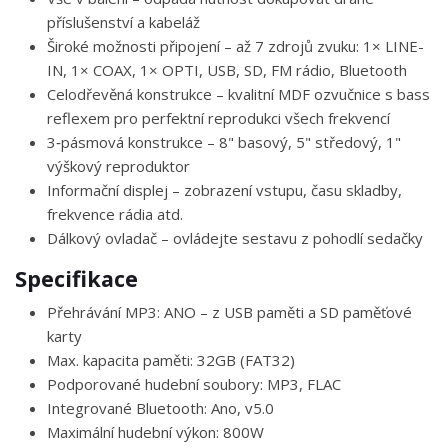
příslušenství a kabeláž
Široké možnosti připojení – až 7 zdrojů zvuku: 1× LINE-
IN, 1× COAX, 1× OPTI, USB, SD, FM rádio, Bluetooth
Celodřevěná konstrukce – kvalitní MDF ozvučnice s bass
reflexem pro perfektní reprodukci všech frekvencí
3‑pásmová konstrukce – 8" basový, 5" středový, 1"
výškový reproduktor
Informační displej – zobrazení vstupu, času skladby,
frekvence rádia atd.
Dálkový ovladač – ovládejte sestavu z pohodlí sedačky
Specifikace
Přehrávání MP3: ANO – z USB paměti a SD paměťové
karty
Max. kapacita paměti: 32GB (FAT32)
Podporované hudební soubory: MP3, FLAC
Integrované Bluetooth: Ano, v5.0
Maximální hudební výkon: 800W