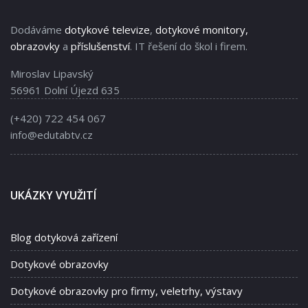
Dodáváme
dotykové televize
,
dotykové monitory,
obrazovky
a
příslušenství
. IT řešení do škol i firem.
Miroslav Lipavský
56961 Dolní Újezd 635
(+420) 722 454 067
info@edutabtv.cz
UKÁZKY VYUŽITÍ
Blog dotyková zařízení
Dotykové obrazovky
Dotykové obrazovky pro firmy, veletrhy, výstavy