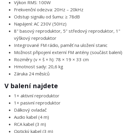
Výkon RMS: 100W
Frekvenční odezva: 20Hz – 20kHz
Odstup signálu od šumu: ≥ 78dB
Napájení: AC 230V (50Hz)
8" basový reproduktor, 5" středový reproduktor, 1"
výškový reproduktor
Integrované FM rádio, paměť na uložení stanic
Možnost připojení externí FM antény (součást balení)
Rozměry (v × š × h): 78 × 19 × 33 cm
Hmotnost sady: 20,6 kg
Záruka 24 měsíců
V balení najdete
1× aktivní reproduktor
1× pasivní reproduktor
Dálkový ovladač
Audio kabel (4 m)
RCA kabel (3 m)
Optický kabel (3 m)