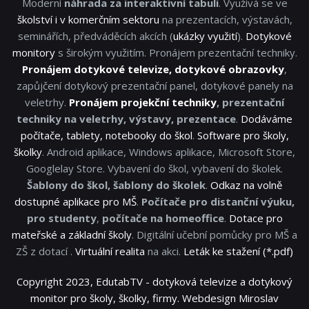
Moderní
náhrada za interaktivní tabuli
. Využivá se ve
školství i v komerčním sektoru
na prezentacích, výstavách,
seminářích, předváděcích akcích (
ukázky využití
).
Dotykové
monitory
s širokým využitím. Pronájem prezentační techniky.
Pronájem dotykové televize, dotykové obrazovky
,
zapůjčení dotykový prezentační panel, dotykové panely na
veletrhy.
Pronájem projekční techniky
, prezentační
techniky na veletrhy, výstavy, prezentace
.
Dodáváme
počítače, tablety, notebooky do škol
.
Software pro školy,
školky
. Android aplikace, Windows aplikace, Microsoft Store,
Googlelay Store. Vybavení do škol, vybavení do školek.
Šablony do škol, šablony do školek
.
Odkaz na volně
dostupné aplikace pro MŠ
.
Počítače pro distanční výuku,
pro studenty
,
počítače na homeoffice
.
Dotace pro
mateřské a základní školy
. Digitální učební pomůcky pro MŠ a
ZŠ z dotací .
Virtuální realita
na akci.
Leták ke stažení (*.pdf)
Copyright 2023, EdutabTV - dotyková televize a dotykový
monitor pro školy, školky, firmy. Webdesign Miroslav