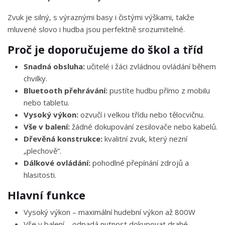
Zvuk je silný, s výraznými basy i čistými výškami, takže
mluvené slovo i hudba jsou perfektně srozumitelné.
Proč je doporučujeme do škol a tříd
Snadná obsluha:
učitelé i žáci zvládnou ovládání během
chvilky.
Bluetooth přehrávání:
pustíte hudbu přímo z mobilu
nebo tabletu.
Vysoký výkon:
ozvučí i velkou třídu nebo tělocvičnu.
Vše v balení:
žádné dokupování zesilovače nebo kabelů.
Dřevěná konstrukce:
kvalitní zvuk, který nezní
„plechově“.
Dálkové ovládání:
pohodlné přepínání zdrojů a
hlasitosti.
Hlavní funkce
Vysoký výkon – maximální hudební výkon až 800W
Vše v balení – odpadá nutnost dokupovat drahé