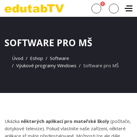
0
SOFTWARE PRO MŠ
Úvod
Eshop
Software
Výukové programy Windows
Software pro MŠ
Ukázka
některých aplikací pro mateřské školy
(počítače,
dotykové televize). Pokud vlastníte naše zařízení, některé
aplikace již máte předinstalované. Možnosti lze ale dále